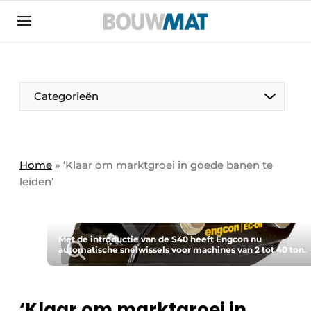
Aanmelden
Algemene voorwaarden
Bedrijven
Aanmelden
Aanmelden FR
Bedankt voor de aanmeldin
Bedankt voor de aan
Categorieën
Bedrijven
Bouwmat | Platform over bouwmaterieel &
bouwmachines
Home
»
‘Klaar om marktgroei in goede banen te
Contact
leiden’
Direct contact
Evenement aanmelden
Met de introductie van de S40 heeft Engcon nu
Meest gelezen
automatische snelwissels voor machines van 2 tot 40 ton.
Nieuwsbrief
Podcasts
‘Klaar om marktgroei in