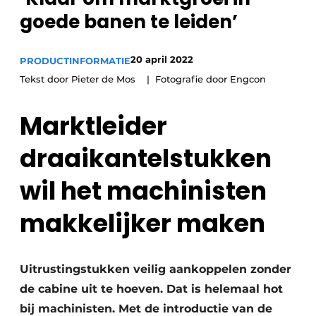
Privacy / Cookie statement
goede banen te leiden’
Vacature aanmelden
Vacatures
20 april 2022
PRODUCTINFORMATIE
Video’s
Tekst door Pieter de Mos
Fotografie door Engcon
Marktleider
draaikantelstukken
wil het machinisten
makkelijker maken
Uitrustingstukken veilig aankoppelen zonder
de cabine uit te hoeven. Dat is helemaal hot
bij machinisten. Met de introductie van de