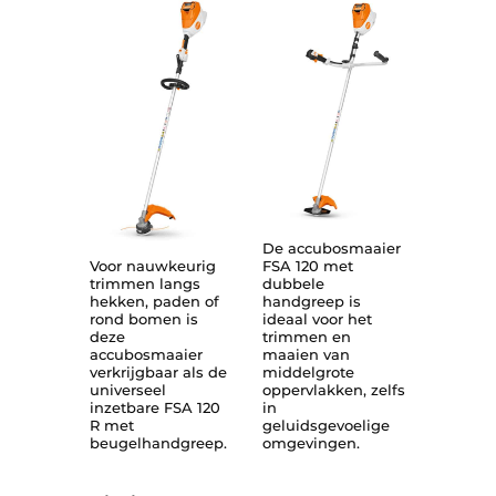
De accubosmaaier
Voor nauwkeurig
FSA 120 met
trimmen langs
dubbele
hekken, paden of
handgreep is
rond bomen is
ideaal voor het
deze
trimmen en
accubosmaaier
maaien van
verkrijgbaar als de
middelgrote
universeel
oppervlakken, zelfs
inzetbare FSA 120
in
R met
geluidsgevoelige
beugelhandgreep.
omgevingen.