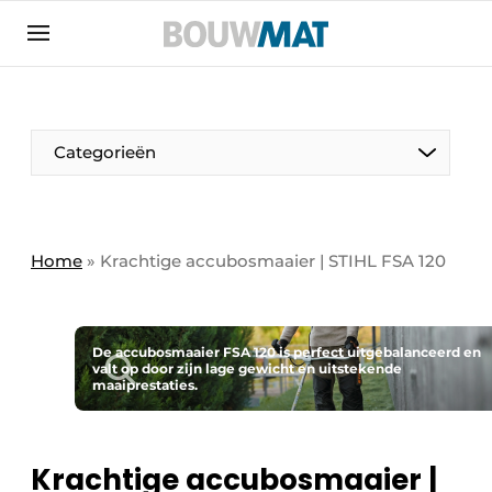
Aanmelden
Algemene voorwaarden
Bedrijven
Aanmelden
Aanmelden FR
Bedankt voor de aanmeldin
Bedankt voor de aan
Categorieën
Bedrijven
Bouwmat | Platform over bouwmaterieel &
bouwmachines
Home
»
Krachtige accubosmaaier | STIHL FSA 120
Contact
Direct contact
Evenement aanmelden
De accubosmaaier FSA 120 is perfect uitgebalanceerd en
valt op door zijn lage gewicht en uitstekende
maaiprestaties.
Meest gelezen
Nieuwsbrief
Podcasts
Krachtige accubosmaaier |