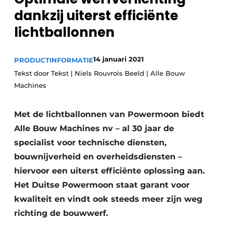
Privacy / Cookie statement
dankzij uiterst efficiënte
Vacature aanmelden
lichtballonnen
Vacatures
Video’s
14 januari 2021
PRODUCTINFORMATIE
Tekst door Tekst | Niels Rouvrois Beeld | Alle Bouw
Machines
Met de lichtballonnen van Powermoon biedt
Alle Bouw Machines nv – al 30 jaar de
specialist voor technische diensten,
bouwnijverheid en overheidsdiensten –
hiervoor een uiterst efficiënte oplossing aan.
Het Duitse Powermoon staat garant voor
kwaliteit en vindt ook steeds meer zijn weg
richting de bouwwerf.