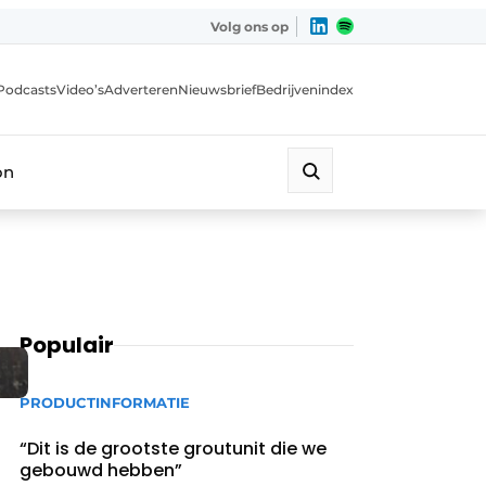
Volg ons op
Podcasts
Video’s
Adverteren
Nieuwsbrief
Bedrijvenindex
on
Populair
PRODUCTINFORMATIE
“Dit is de grootste groutunit die we
gebouwd hebben”