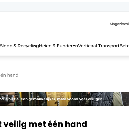
Magazines
r de aanmelding
kt voor de aanmelding FR
Sloop & Recycling
Heien & Funderen
Verticaal Transport
Bet
rieel & bouwmachines
 één hand
 is niet alleen gemakkelijker, maar vooral veel veiliger.
t veilig met één hand