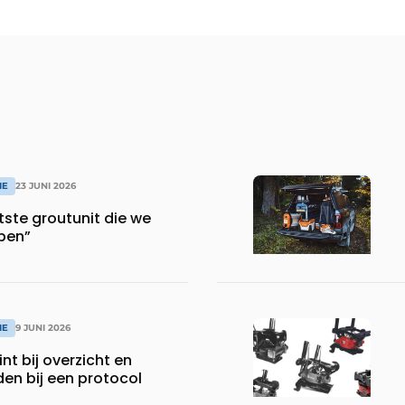
IE
23 JUNI 2026
otste groutunit die we
ben”
IE
9 JUNI 2026
nt bij overzicht en
den bij een protocol