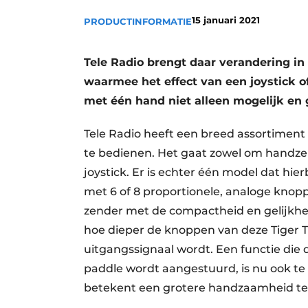
Vacature aanmelden
15 januari 2021
PRODUCTINFORMATIE
Vacatures
Tele Radio brengt daar verandering i
Video’s
waarmee het effect van een joystick o
met één hand niet alleen mogelijk en g
Tele Radio heeft een breed assortimen
te bedienen. Het gaat zowel om handz
joystick. Er is echter één model dat hier
met 6 of 8 proportionele, analoge knopp
zender met de compactheid en gelijkhe
hoe dieper de knoppen van deze Tiger 
uitgangssignaal wordt. Een functie die d
paddle wordt aangestuurd, is nu ook t
betekent een grotere handzaamheid teg