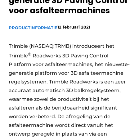
generatie 3D Paving Control
Privacy / Cookie statement
voor asfalteermachines
Vacature aanmelden
Vacatures
12 februari 2021
PRODUCTINFORMATIE
Video’s
Trimble (NASDAQ:TRMB) introduceert het
®
Trimble
Roadworks 3D Paving Control
Platform voor asfalteermachines, het nieuwste-
generatie platform voor 3D asfalteermachine
regelsystemen. Trimble Roadworks is een zeer
accuraat automatisch 3D balkregelsysteem,
waarmee zowel de productiviteit bij het
asfalteren als de berijdbaarheid significant
worden verbeterd. De afregeling van de
asfalteermachine wordt direct vanuit het
ontwerp geregeld in plaats van via een