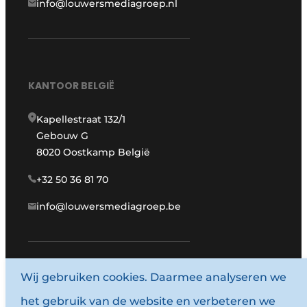
info@louwersmediagroep.nl
KANTOOR BELGIË
Kapellestraat 132/1
Gebouw G
8020 Oostkamp België
+32 50 36 81 70
info@louwersmediagroep.be
www.louwersmediagroep.com
Wij gebruiken cookies. Daarmee analyseren we
het gebruik van de website en verbeteren we
© 1987 - 2026 Louwersmediagroep.