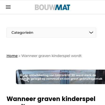
Aanmelden
Algemene voorwaarden
Bedrijven
Aanmelden
Aanmelden FR
Bedankt voor de aanmeldin
Bedankt voor de aan
Categorieën
Bedrijven
Bouwmat | Platform over bouwmaterieel &
bouwmachines
Home
»
Wanneer graven kinderspel wordt
Contact
Direct contact
Evenement aanmelden
Bij de ontwikkeling van Unicontrol 3D werd sterk de
nadruk gelegd op eenvoud en een groot gebruiksgemak
Meest gelezen
Nieuwsbrief
Wanneer graven kinderspel
Podcasts