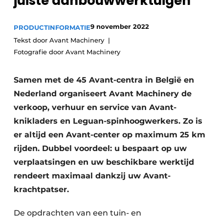
juiste aanbouwwerktuigen
Privacy / Cookie statement
Vacature aanmelden
9 november 2022
PRODUCTINFORMATIE
Vacatures
Tekst door Avant Machinery
Fotografie door Avant Machinery
Video’s
Samen met de 45 Avant-centra in België en
Nederland organiseert Avant Machinery de
verkoop, verhuur en service van Avant-
knikladers en Leguan-spinhoogwerkers. Zo is
er altijd een Avant-center op maximum 25 km
rijden. Dubbel voordeel: u bespaart op uw
verplaatsingen en uw beschikbare werktijd
rendeert maximaal dankzij uw Avant-
krachtpatser.
De opdrachten van een tuin- en