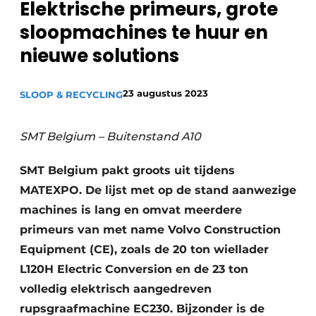
Elektrische primeurs, grote
Privacy / Cookie statement
sloopmachines te huur en
Vacature aanmelden
nieuwe solutions
Vacatures
Video’s
23 augustus 2023
SLOOP & RECYCLING
SMT Belgium – Buitenstand A10
SMT Belgium pakt groots uit tijdens
MATEXPO. De lijst met op de stand aanwezige
machines is lang en omvat meerdere
primeurs van met name Volvo Construction
Equipment (CE), zoals de 20 ton wiellader
L120H Electric Conversion en de 23 ton
volledig elektrisch aangedreven
rupsgraafmachine EC230. Bijzonder is de