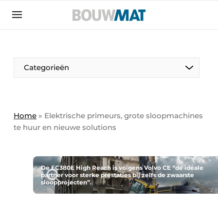
Aanmelden
Algemene voorwaarden
Bedrijven
Aanmelden
Aanmelden FR
Bedankt voor de aanmeldin
Bedankt voor de aan
Categorieën
Bedrijven
Bouwmat | Platform over bouwmaterieel &
bouwmachines
Home
»
Elektrische primeurs, grote sloopmachines
Contact
te huur en nieuwe solutions
Direct contact
Evenement aanmelden
De EC380E High Reach is volgens Volvo CE “de ideale
Meest gelezen
partner voor sterke prestaties bij zelfs de zwaarste
sloopprojecten”.
Nieuwsbrief
Podcasts