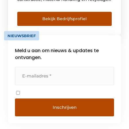
SMT voert een selectieve ‘multi-brand’
strategie, gericht op merken die hun sporen
hebben verdiend en marktleider zijn op het
Bekijk Bedrijfsprofiel
gebied van ‘total cost of ownership’,
levensduur, gebruiksvriendelijkheid,
NIEUWSBRIEF
duurzaamheid, comfort en veiligheid. Sterke
merken […]
Meld u aan om nieuws & updates te
ontvangen.