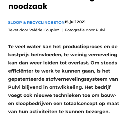
Privacy / Cookie statement
noodzaak
Vacature aanmelden
15 juli 2021
SLOOP & RECYCLING
Vacatures
BETON
Tekst door Valérie Couplez
Fotografie door Pulvi
Video’s
Te veel water kan het productieproces en de
kostprijs beïnvloeden, te weinig verneveling
kan dan weer leiden tot overlast. Om steeds
efficiënter te werk te kunnen gaan, is het
gepatenteerde stofvernevelingssysteem van
Pulvi blijvend in ontwikkeling. Het bedrijf
voegt ook nieuwe technieken toe om bouw-
en sloopbedrijven een totaalconcept op maat
van hun activiteiten te kunnen bezorgen.