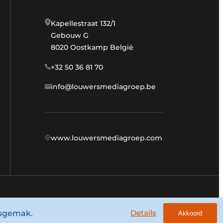
Kapellestraat 132/1
Gebouw G
8020 Oostkamp België
+32 50 36 81 70
info@louwersmediagroep.be
www.louwersmediagroep.com
Algemene voorwaarden
Privacy policy
Details
ksgemak.
Akkoord