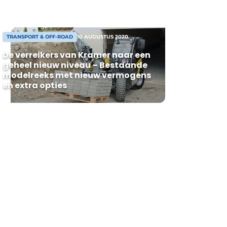
van het brandstofverbruik en de CO₂-
uitstoot met 4% ten opzichte van de
vorige generatie. Deze nieuwe aandrijflijn
is compatibel met de hernieuwbare
TRANSPORT & OFF-ROAD
10 AUGUSTUS 2020
brandstoffen […]
De verreikers van Kramer naar een
geheel nieuw niveau – Bestaande
modelreeks met nieuw vermogens
en extra opties