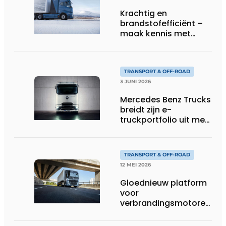
Krachtig en
brandstofefficiënt –
maak kennis met
Volvo’s toekomstige
waterstoftruck
TRANSPORT & OFF-ROAD
3 JUNI 2026
Mercedes Benz Trucks
breidt zijn e-
truckportfolio uit met
nieuwe eActros
Lowliner-variant
TRANSPORT & OFF-ROAD
12 MEI 2026
Gloednieuw platform
voor
verbrandingsmotoren
van Volvo Trucks:
superieur