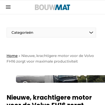
Aanmelden
Algemene voorwaarden
Bedrijven
Aanmelden
Aanmelden FR
Bedankt voor de aanmeldin
Bedankt voor de aan
Categorieën
Bedrijven
Bouwmat | Platform over bouwmaterieel &
bouwmachines
Home
»
Nieuwe, krachtigere motor voor de Volvo
Contact
FH16 zorgt voor maximale productiviteit
Direct contact
Evenement aanmelden
Meest gelezen
Nieuwsbrief
Nieuwe, krachtigere motor
Podcasts