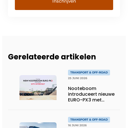
Gerelateerde artikelen
TRANSPORT & OFF-ROAD
25 JUNI 2026
Nooteboom
introduceert nieuwe
EURO-PX3 met
Interdolly: meer
laadvermogen, meer
flexibiliteit in speciaal
TRANSPORT & OFF-ROAD
transport
16 JUNI 2026