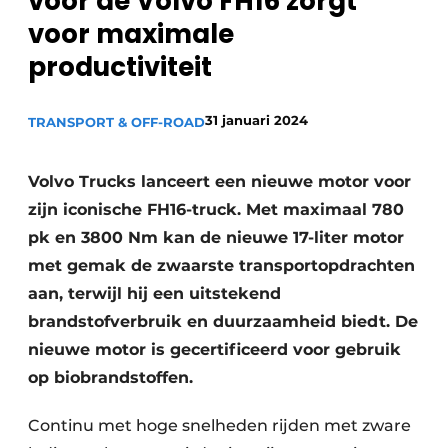
voor de Volvo FH16 zorgt
Privacy / Cookie statement
voor maximale
Vacature aanmelden
productiviteit
Vacatures
Video’s
31 januari 2024
TRANSPORT & OFF-ROAD
Volvo Trucks lanceert een nieuwe motor voor
zijn iconische FH16-truck. Met maximaal 780
pk en 3800 Nm kan de nieuwe 17-liter motor
met gemak de zwaarste transportopdrachten
aan, terwijl hij een uitstekend
brandstofverbruik en duurzaamheid biedt. De
nieuwe motor is gecertificeerd voor gebruik
op biobrandstoffen.
Continu met hoge snelheden rijden met zware