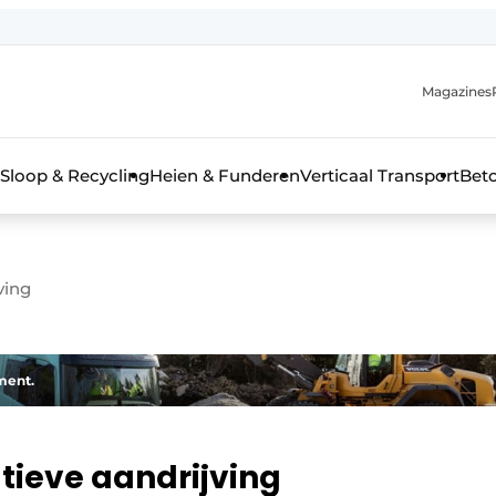
Magazines
r de aanmelding
kt voor de aanmelding FR
Sloop & Recycling
Heien & Funderen
Verticaal Transport
Bet
rieel & bouwmachines
ving
ment.
tieve aandrijving