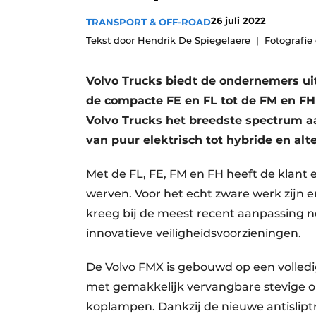
Vacature aanmelden
26 juli 2022
TRANSPORT & OFF-ROAD
Vacatures
Tekst door Hendrik De Spiegelaere
Fotografie
Video’s
Volvo Trucks biedt de ondernemers u
de compacte FE en FL tot de FM en FH
Volvo Trucks het breedste spectrum aa
van puur elektrisch tot hybride en al
Met de FL, FE, FM en FH heeft de klant
werven. Voor het echt zware werk zijn e
kreeg bij de meest recent aanpassing 
innovatieve veiligheidsvoorzieningen.
De Volvo FMX is gebouwd op een volled
met gemakkelijk vervangbare stevige 
koplampen. Dankzij de nieuwe antislip