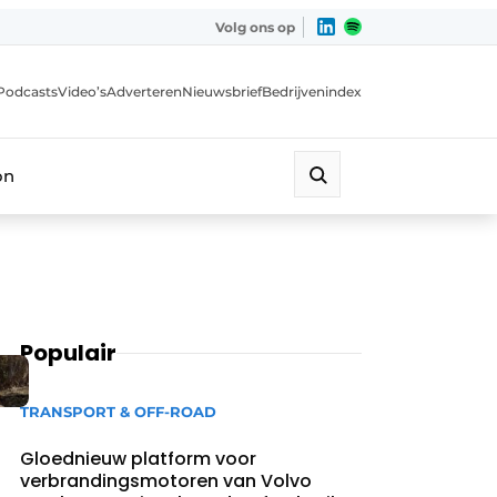
Volg ons op
Podcasts
Video’s
Adverteren
Nieuwsbrief
Bedrijvenindex
on
Populair
TRANSPORT & OFF-ROAD
Gloednieuw platform voor
verbrandingsmotoren van Volvo