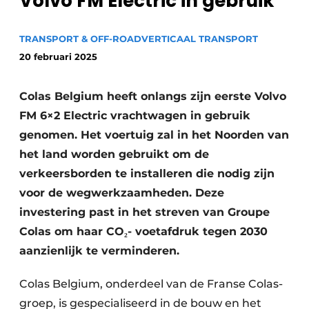
Volvo FM Electric in gebruik
Privacy / Cookie statement
Vacature aanmelden
TRANSPORT & OFF-ROAD
VERTICAAL TRANSPORT
Vacatures
20 februari 2025
Video’s
Colas Belgium heeft onlangs zijn eerste Volvo
FM 6×2 Electric vrachtwagen in gebruik
genomen. Het voertuig zal in het Noorden van
het land worden gebruikt om de
verkeersborden te installeren die nodig zijn
voor de wegwerkzaamheden. Deze
investering past in het streven van Groupe
Colas om haar CO₂- voetafdruk tegen 2030
aanzienlijk te verminderen.
Colas Belgium, onderdeel van de Franse Colas-
groep, is gespecialiseerd in de bouw en het