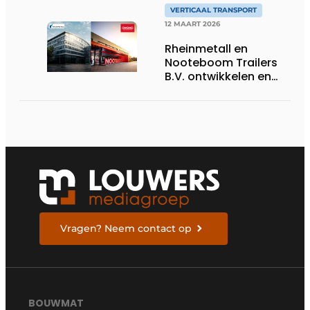
VERTICAAL TRANSPORT
12 MAART 2026
Rheinmetall en
Nooteboom Trailers
B.V. ontwikkelen en
introduceren
gezamenlijk militaire
heavy equipment
trailers
Vragen? Neem contact op
BOUWMAT