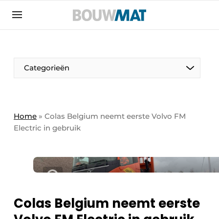
Aanmelden
Algemene voorwaarden
Bedrijven
Aanmelden
Aanmelden FR
Bedankt voor de aanmeldin
Bedankt voor de aan
Categorieën
Bedrijven
Bouwmat | Platform over bouwmaterieel &
bouwmachines
Home
»
Colas Belgium neemt eerste Volvo FM
Contact
Electric in gebruik
Direct contact
Evenement aanmelden
Meest gelezen
Nieuwsbrief
Colas Belgium neemt eerste
Podcasts