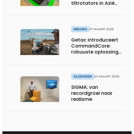
tiltrotators in Azië
tijdens de CSPI-EXPO
in Tokio
NIEUWS
27 MAART 2026
Getac introduceert
CommandCore:
robuuste oplossing
voor dronebesturing
in veeleisende
omgevingen
ALGEMEEN
24 MAART 2026
SIGMA: van
recordgroei naar
realisme