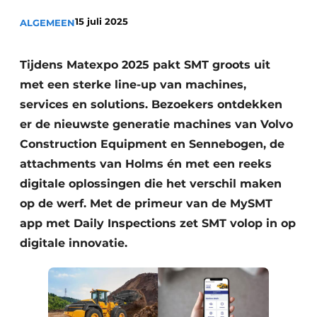
Privacy / Cookie statement
15 juli 2025
ALGEMEEN
Vacature aanmelden
Vacatures
Tijdens Matexpo 2025 pakt SMT groots uit
Video’s
met een sterke line-up van machines,
services en solutions. Bezoekers ontdekken
er de nieuwste generatie machines van Volvo
Construction Equipment en Sennebogen, de
attachments van Holms én met een reeks
digitale oplossingen die het verschil maken
op de werf. Met de primeur van de MySMT
app met Daily Inspections zet SMT volop in op
digitale innovatie.