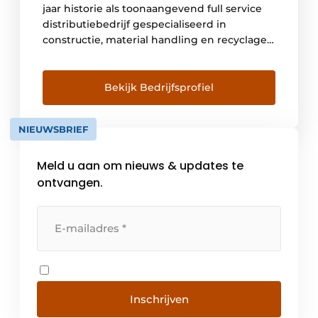
jaar historie als toonaangevend full service
distributiebedrijf gespecialiseerd in
constructie, material handling en recyclage.
SMT voert een selectieve ‘multi-brand’
strategie, gericht op merken die hun sporen
hebben verdiend en marktleider zijn op het
Bekijk Bedrijfsprofiel
gebied van ‘total cost of ownership’,
levensduur, gebruiksvriendelijkheid,
NIEUWSBRIEF
duurzaamheid, comfort en veiligheid. Sterke
merken […]
Meld u aan om nieuws & updates te
ontvangen.
Inschrijven