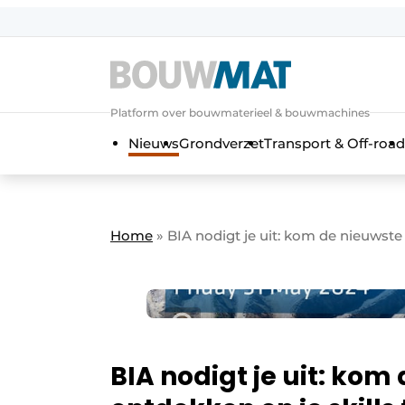
Aanmelden
Algemene voorwaarden
Platform over bouwmaterieel & bouwmachines
Bedrijven
Aanmelden
Aanmelden FR
Bedankt voo
Bedan
Nieuws
Grondverzet
Transport & Off-road
Bedrijven
Bouwmat | Platform over bouwmate
Contact
Home
»
BIA nodigt je uit: kom de nieuwste
Direct contact
Evenement aanmelden
Meest gelezen
Nieuwsbrief
Podcasts
BIA nodigt je uit: ko
Privacy / Cookie statement