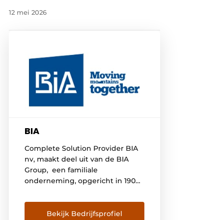
12 mei 2026
BIA
Complete Solution Provider BIA
nv, maakt deel uit van de BIA
Group, een familiale
onderneming, opgericht in 1902,
en distributeur van hoogwaardig
materieel voor grondverzet,
constructie, industrie,
Bekijk Bedrijfsprofiel