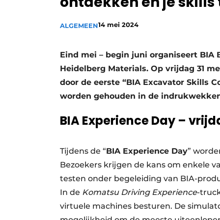
ontdekken en je skills
Vacature aanmelden
14 mei 2024
ALGEMEEN
Vacatures
Video’s
Eind mei – begin juni organiseert BI
Heidelberg Materials. Op vrijdag 31 me
door de eerste “BIA Excavator Skills 
worden gehouden in de indrukwekkend
BIA Experience Day – vrijd
Tijdens de “
BIA Experience Day
” worde
Bezoekers krijgen de kans om enkele v
testen onder begeleiding van BIA-produ
In de
Komatsu Driving Experience
-truc
virtuele machines besturen. De simulato
mogelijkheid om de meeste uiteenlopend