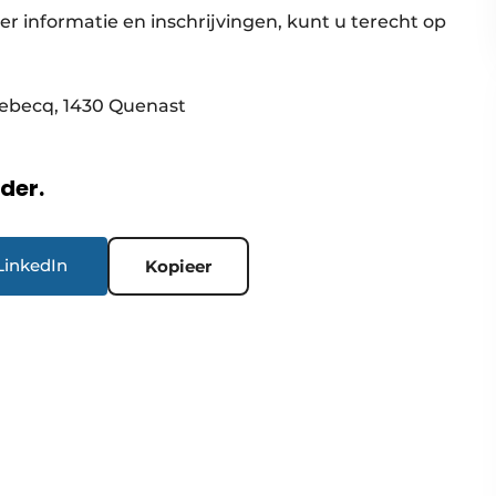
r informatie en inschrijvingen, kunt u terecht op
 Rebecq, 1430 Quenast
rder.
LinkedIn
Kopieer