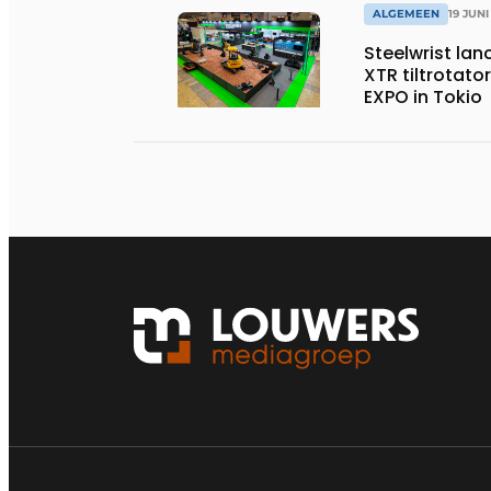
ALGEMEEN
19 JUNI
Steelwrist lan
XTR tiltrotator
EXPO in Tokio