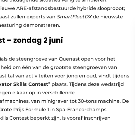
dnieuwe ARE-afstandsbestuurde hybride slooprobot;
aast zullen experts van
SmartFleetDX
de nieuwste
nesturing demonstreren.
st – zondag 2 juni
rials de steengroeve van Quenast open voor het
enheid om één van de grootste steengroeven van
 tal van activiteiten voor jong en oud, vindt tijdens
ator Skills Contest
” plaats. Tijdens deze wedstrijd
gen elkaar op in verschillende
fmachines, van minigraver tot 30-tons machine. De
Grote Prijs Formule 1 in Spa-Francorchamps.
ls Contest beperkt zijn, is vooraf inschrijven