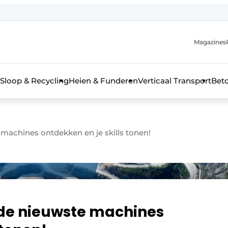
Magazines
r de aanmelding
kt voor de aanmelding FR
Sloop & Recycling
Heien & Funderen
Verticaal Transport
Bet
rieel & bouwmachines
 machines ontdekken en je skills tonen!
m de nieuwste machines