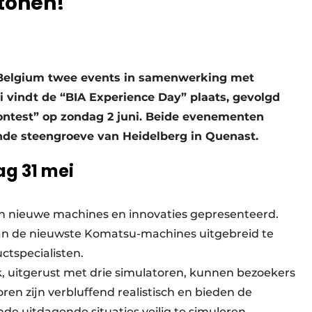
 tonen!
A Belgium twee events in samenwerking met
i vindt de “BIA Experience Day” plaats, gevolgd
Contest” op zondag 2 juni. Beide evenementen
e steengroeve van Heidelberg in Quenast.
ag 31 mei
n nieuwe machines en innovaties gepresenteerd.
an de nieuwste Komatsu-machines uitgebreid te
ctspecialisten.
k, uitgerust met drie simulatoren, kunnen bezoekers
ren zijn verbluffend realistisch en bieden de
e uitdagende situaties veilig te simuleren.