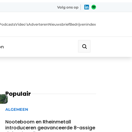
Volg ons op
Podcasts
Video’s
Adverteren
Nieuwsbrief
Bedrijvenindex
on
Populair
ALGEMEEN
Nooteboom en Rheinmetall
introduceren geavanceerde 8-assige