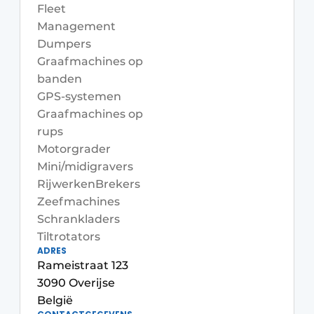
Privacy / Cookie statement
Fleet
Management
Vacature aanmelden
Dumpers
Vacatures
Graafmachines op
banden
Video’s
GPS-systemen
Graafmachines op
rups
Motorgrader
Mini/midigravers
Rijwerken
Brekers
Zeefmachines
Schrankladers
Tiltrotators
ADRES
Rameistraat 123
3090 Overijse
België