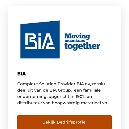
BIA
Complete Solution Provider BIA nv, maakt
deel uit van de BIA Group, een familiale
onderneming, opgericht in 1902, en
distributeur van hoogwaardig materieel voor
grondverzet, constructie, industrie,
steengroeven, sloop, recycling,
stroomvoorziening. De BIA Group is actief in
Bekijk Bedrijfsprofiel
de Benelux en meer dan 20 Afrikaanse