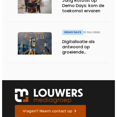
Jarig Rototilt op
Demo Days: kom de
toekomst ervaren
DEMO DAYS
13 JULI 2026
Digitalisatie als
antwoord op
groeiende
uitdagingen op de
werf
Vragen? Neem contact op