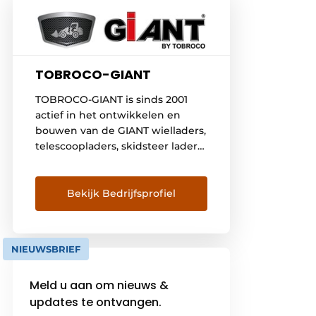
TOBROCO-GIANT
TOBROCO-GIANT is sinds 2001
actief in het ontwikkelen en
bouwen van de GIANT wielladers,
telescoopladers, skidsteer laders,
verreikers en aanbouwdelen. Dit
jaar werd de mijlpaal van
25.000ste machine bereikt en de
Bekijk Bedrijfsprofiel
komende jaren zal het aantal
flink toenemen. Dit heeft er alles
mee te maken dat steeds meer
NIEUWSBRIEF
klanten dagelijks de voordelen
van GIANT-machines ervaren […]
Meld u aan om nieuws &
updates te ontvangen.