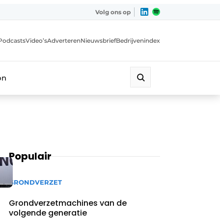
Volg ons op
Podcasts
Video’s
Adverteren
Nieuwsbrief
Bedrijvenindex
on
Populair
GRONDVERZET
Grondverzetmachines van de
volgende generatie