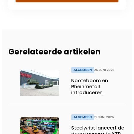
Gerelateerde artikelen
ALGEMEEN
26 JUNI 2026
Nooteboom en
Rheinmetall
introduceren
geavanceerde 8-
assige defensietrailer
op EUROSATORY
ALGEMEEN
19 JUNI 2026
Steelwrist lanceert de
derde generatie XTR