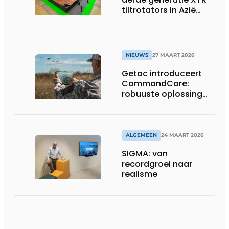
tiltrotators in Azië
tijdens de CSPI-EXPO
in Tokio
NIEUWS
27 MAART 2026
Getac introduceert
CommandCore:
robuuste oplossing
voor dronebesturing
in veeleisende
omgevingen
ALGEMEEN
24 MAART 2026
SIGMA: van
recordgroei naar
realisme