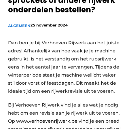
sprockets of andere rijwerk
Privacy / Cookie statement
onderdelen bestellen?
Vacature aanmelden
Vacatures
25 november 2024
ALGEMEEN
Video’s
Dan ben je bij Verhoeven Rijwerk aan het juiste
adres! Afhankelijk van hoe vaak je je machine
gebruikt, is het verstandig om het rupsrijwerk
eens in het aantal jaar te vervangen. Tijdens de
winterperiode staat je machine wellicht vaker
stil door vorst of feestdagen. Dit maakt het de
ideale tijd om een rijwerkrevisie uit te voeren.
Bij Verhoeven Rijwerk vind je alles wat je nodig
hebt om een revisie aan je rijwerk uit te voeren.
Op
www.verhoevenrijwerk.be
vind je een breed