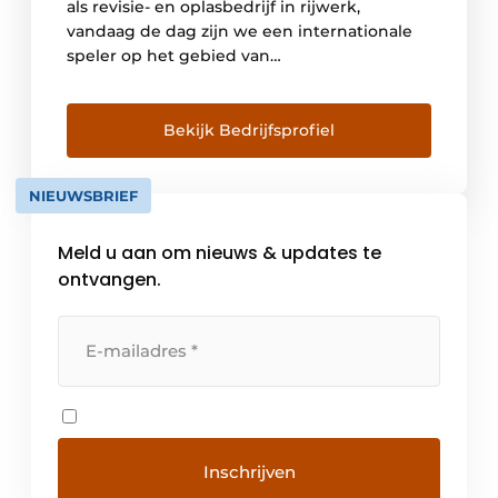
als revisie- en oplasbedrijf in rijwerk,
vandaag de dag zijn we een internationale
speler op het gebied van
grondverzetmachines, uitrustingsstukken en
rijwerken, bestaande uit vijf bedrijven,
genaamd de Verhoeven Group. De
Bekijk Bedrijfsprofiel
Verhoeven Group bestaat nu uit de volgende
ondernemingen: ● Verhoeven
NIEUWSBRIEF
(Grondverzetmachines) ● VTS Track
Solutions ● VMT […]
Meld u aan om nieuws & updates te
ontvangen.