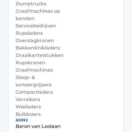
Privacy / Cookie statement
Dumptrucks
Graafmachines op
Vacature aanmelden
banden
Vacatures
Servicebedrijven
Rupsladers
Video’s
Overslagkranen
Bakken
Knikladers
Draaikantelstukken
Rupskranen
Graafmachines
Sloop- &
sorteergrijpers
Compactladers
Verreikers
Wielladers
Bulldozers
ADRES
Baron van Loolaan