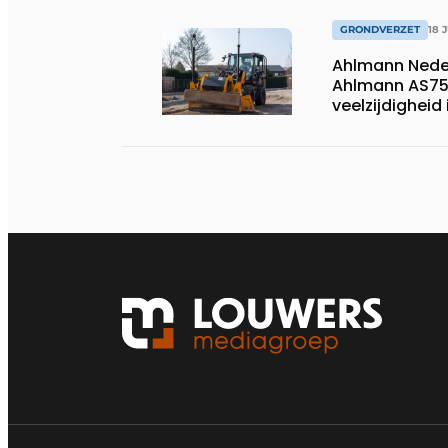
GRONDVERZET
18 
Ahlmann Neder
Ahlmann AS750
veelzijdigheid
besturing.