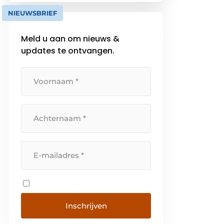
van het performante Liebherr
NIEUWSBRIEF
merk.
Meld u aan om nieuws &
updates te ontvangen.