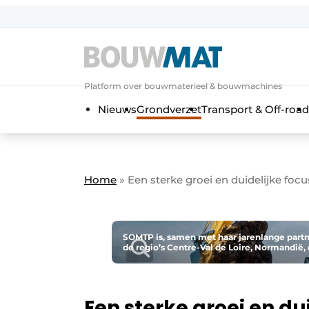
Aanmelden
Algemene voorwaarden
Platform over bouwmaterieel & bouwmachines
Bedrijven
Aanmelden
Aanmelden FR
Bedankt voo
Bedan
Nieuws
Grondverzet
Transport & Off-road
Bedrijven
Bouwmat | Platform over bouwmate
Contact
Home
»
Een sterke groei en duidelijke focu
Direct contact
Evenement aanmelden
Meest gelezen
SOMTP is, samen met haar jarenlange partn
de regio’s Centre-Val de Loire, Normandië,
Nieuwsbrief
Podcasts
Een sterke groei en du
Privacy / Cookie statement