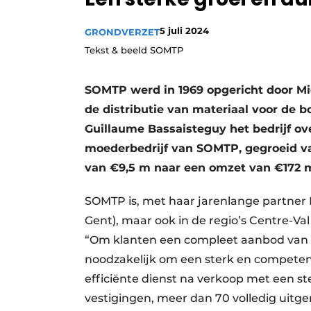
Vacature aanmelden
5 juli 2024
GRONDVERZET
Vacatures
Tekst & beeld SOMTP
Video’s
SOMTP werd in 1969 opgericht door Mic
de distributie van materiaal voor de b
Guillaume Bassaisteguy het bedrijf ov
moederbedrijf van SOMTP, gegroeid v
van €9,5 m naar een omzet van €172 
SOMTP is, met haar jarenlange partner
Gent), maar ook in de regio’s Centre-Va
“Om klanten een compleet aanbod van p
noodzakelijk om een sterk en compete
efficiënte dienst na verkoop met een s
vestigingen, meer dan 70 volledig uitge