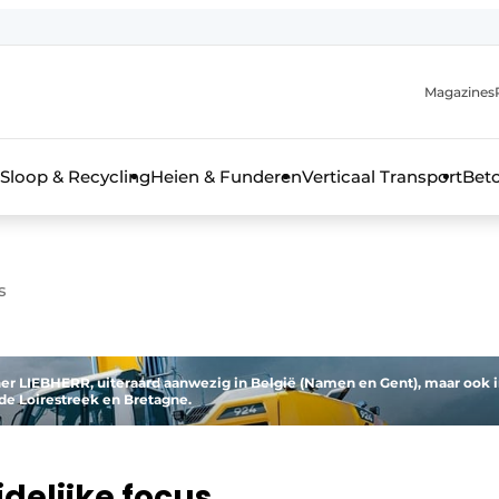
Magazines
r de aanmelding
kt voor de aanmelding FR
Sloop & Recycling
Heien & Funderen
Verticaal Transport
Bet
rieel & bouwmachines
s
er LIEBHERR, uiteraard aanwezig in België (Namen en Gent), maar ook 
 de Loirestreek en Bretagne.
idelijke focus