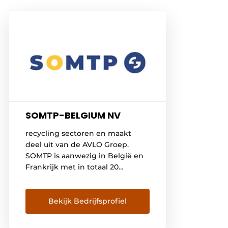
SOMTP-BELGIUM NV
recycling sectoren en maakt
deel uit van de AVLO Groep.
SOMTP is aanwezig in België en
Frankrijk met in totaal 20
vestigingen, waaronder de
agentschappen Gent (Evergem)
en Namen (Suarlée). SOMTP
Bekijk Bedrijfsprofiel
heeft meer dan 50 jaar ervaring
in de verkoop en het onderhoud