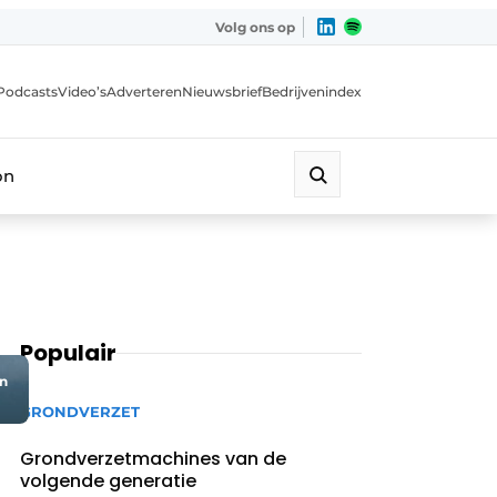
Volg ons op
Podcasts
Video’s
Adverteren
Nieuwsbrief
Bedrijvenindex
on
Populair
in
GRONDVERZET
Grondverzetmachines van de
volgende generatie