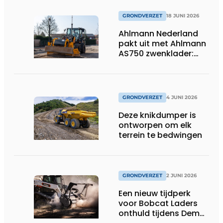
GRONDVERZET
18 JUNI 2026
Ahlmann Nederland
pakt uit met Ahlmann
AS750 zwenklader:
kracht en
veelzijdigheid in
combinatie met 3D-
besturing.
GRONDVERZET
4 JUNI 2026
Deze knikdumper is
ontworpen om elk
terrein te bedwingen
GRONDVERZET
2 JUNI 2026
Een nieuw tijdperk
voor Bobcat Laders
onthuld tijdens Demo