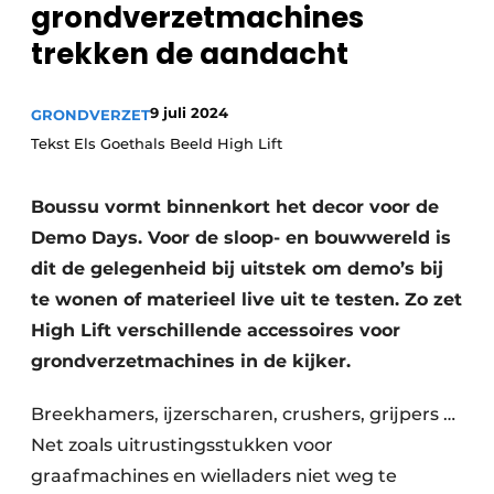
grondverzetmachines
Privacy / Cookie statement
trekken de aandacht
Vacature aanmelden
Vacatures
9 juli 2024
GRONDVERZET
Video’s
Tekst Els Goethals Beeld High Lift
Boussu vormt binnenkort het decor voor de
Demo Days. Voor de sloop- en bouwwereld is
dit de gelegenheid bij uitstek om demo’s bij
te wonen of materieel live uit te testen. Zo zet
High Lift verschillende accessoires voor
grondverzetmachines in de kijker.
Breekhamers, ijzerscharen, crushers, grijpers …
Net zoals uitrustingsstukken voor
graafmachines en wielladers niet weg te