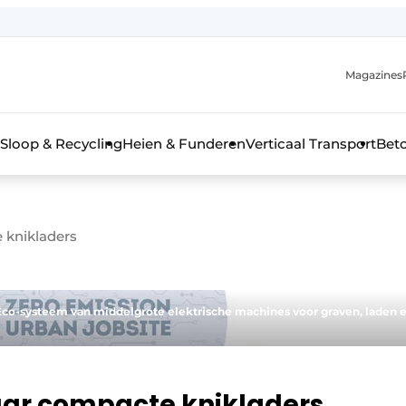
Magazines
r de aanmelding
kt voor de aanmelding FR
Sloop & Recycling
Heien & Funderen
Verticaal Transport
Bet
rieel & bouwmachines
 knikladers
co-systeem van middelgrote elektrische machines voor graven, laden 
ar compacte knikladers