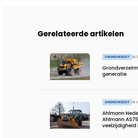
Gerelateerde artikelen
GRONDVERZET
25 
Grondverzetm
generatie
GRONDVERZET
18 
Ahlmann Neder
Ahlmann AS750
veelzijdigheid
besturing.