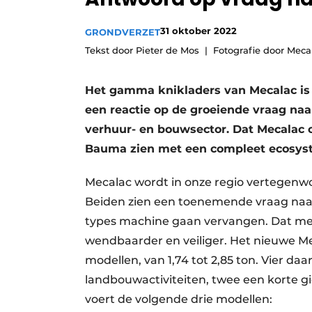
Vacature aanmelden
31 oktober 2022
GRONDVERZET
Vacatures
Tekst door Pieter de Mos
Fotografie door Meca
Video’s
Het gamma knikladers van Mecalac is
een reactie op de groeiende vraag naar
verhuur- en bouwsector. Dat Mecalac o
Bauma zien met een compleet ecosyste
Mecalac wordt in onze regio vertegen
Beiden zien een toenemende vraag naar
types machine gaan vervangen. Dat mede
wendbaarder en veiliger. Het nieuwe 
modellen, van 1,74 tot 2,85 ton. Vier d
landbouwactiviteiten, twee een korte
voert de volgende drie modellen: