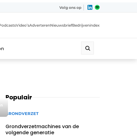
Volg ons op
Podcasts
Video’s
Adverteren
Nieuwsbrief
Bedrijvenindex
on
Populair
en
GRONDVERZET
Grondverzetmachines van de
volgende generatie