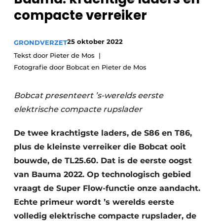
Privacy / Cookie statement
compacte verreiker
Vacature aanmelden
Vacatures
25 oktober 2022
GRONDVERZET
Video’s
Tekst door Pieter de Mos
Fotografie door Bobcat en Pieter de Mos
Bobcat presenteert ’s-werelds eerste
elektrische compacte rupslader
De twee krachtigste laders, de S86 en T86,
plus de kleinste verreiker die Bobcat ooit
bouwde, de TL25.60. Dat is de eerste oogst
van Bauma 2022. Op technologisch gebied
vraagt de Super Flow-functie onze aandacht.
Echte primeur wordt ’s werelds eerste
volledig elektrische compacte rupslader, de