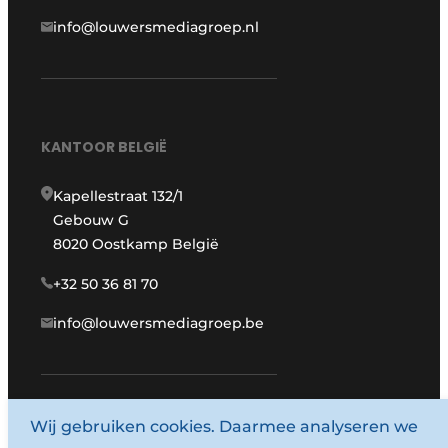
info@louwersmediagroep.nl
KANTOOR BELGIË
Kapellestraat 132/1
Gebouw G
8020 Oostkamp België
+32 50 36 81 70
info@louwersmediagroep.be
www.louwersmediagroep.com
Wij gebruiken cookies. Daarmee analyseren we