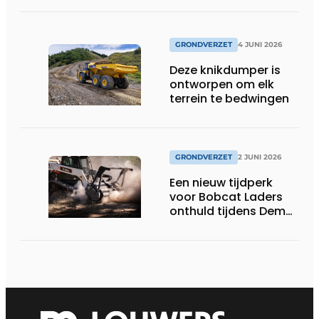
veelzijdigheid in
combinatie met 3D-
besturing.
GRONDVERZET
4 JUNI 2026
Deze knikdumper is
ontworpen om elk
terrein te bedwingen
GRONDVERZET
2 JUNI 2026
Een nieuw tijdperk
voor Bobcat Laders
onthuld tijdens Demo
Days 2026