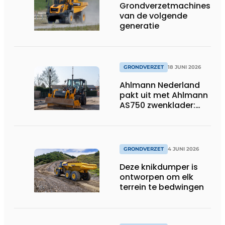
Grondverzetmachines
van de volgende
generatie
GRONDVERZET
18 JUNI 2026
Ahlmann Nederland
pakt uit met Ahlmann
AS750 zwenklader:
kracht en
veelzijdigheid in
combinatie met 3D-
besturing.
GRONDVERZET
4 JUNI 2026
Deze knikdumper is
ontworpen om elk
terrein te bedwingen