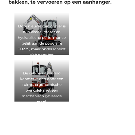
bakken, te vervoeren op een aanhanger.
Deze nieuwe minigraver is
qua klasse, motor en
hydraulische performance
gelijk aan de populaire
TB225, maar onderscheidt
zich door het
binnendraaier concept.
De cabine uitvoering
kenmerkt zich door een
ruime, ergonomische
werkplek met een
mechanisch geveerde
stoel.