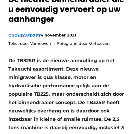
Privacy / Cookie statement
u eenvoudig vervoert op uw
Vacature aanmelden
aanhanger
Vacatures
Video’s
4 november 2021
GRONDVERZET
Tekst door Verhoeven
Fotografie door Verhoeven
De TB325R is dé nieuwe aanvulling op het
Takeuchi assortiment. Deze nieuwe
minigraver is qua klasse, motor en
hydraulische performance gelijk aan de
populaire TB225, maar onderscheidt zich door
het binnendraaier concept. De TB325R heeft
nauwelijks overhang en is daardoor ook
inzetbaar in kleine of smalle ruimtes. De 2,5
tons machine is daarbij eenvoudig, inclusief 3