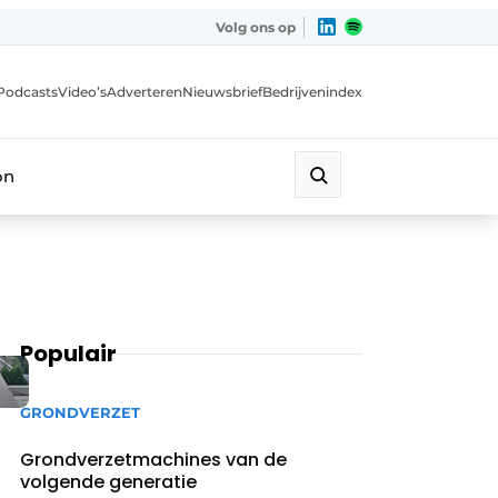
Volg ons op
Podcasts
Video’s
Adverteren
Nieuwsbrief
Bedrijvenindex
on
Populair
GRONDVERZET
Grondverzetmachines van de
volgende generatie