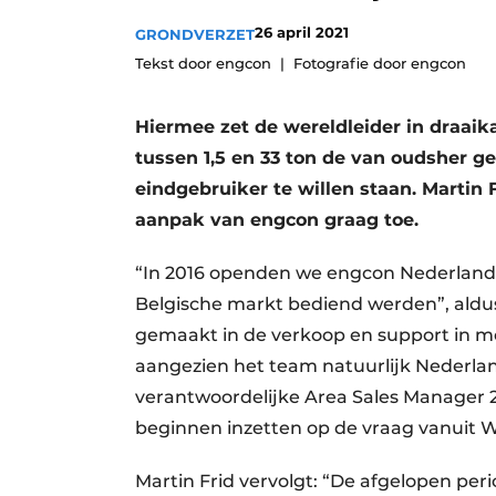
Vacature aanmelden
26 april 2021
GRONDVERZET
Vacatures
Tekst door engcon
Fotografie door engcon
Video’s
Hiermee zet de wereldleider in draai
tussen 1,5 en 33 ton de van oudsher ge
eindgebruiker te willen staan. Martin 
aanpak van engcon graag toe.
“In 2016 openden we engcon Nederland,
Belgische markt bediend werden”, aldus 
gemaakt in de verkoop en support in me
aangezien het team natuurlijk Nederlands
verantwoordelijke Area Sales Manager 
beginnen inzetten op de vraag vanuit W
Martin Frid vervolgt: “De afgelopen per