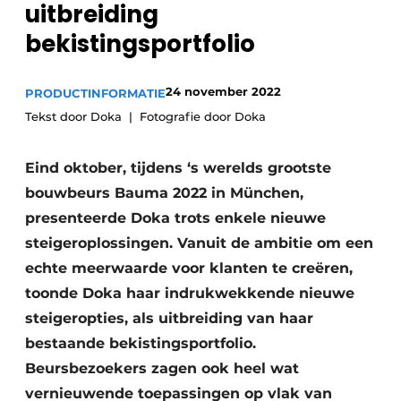
uitbreiding
Privacy / Cookie statement
bekistingsportfolio
Vacature aanmelden
Vacatures
24 november 2022
PRODUCTINFORMATIE
Video’s
Tekst door Doka
Fotografie door Doka
Eind oktober, tijdens ‘s werelds grootste
bouwbeurs Bauma 2022 in München,
presenteerde Doka trots enkele nieuwe
steigeroplossingen. Vanuit de ambitie om een
echte meerwaarde voor klanten te creëren,
toonde Doka haar indrukwekkende nieuwe
steigeropties, als uitbreiding van haar
bestaande bekistingsportfolio.
Beursbezoekers zagen ook heel wat
vernieuwende toepassingen op vlak van