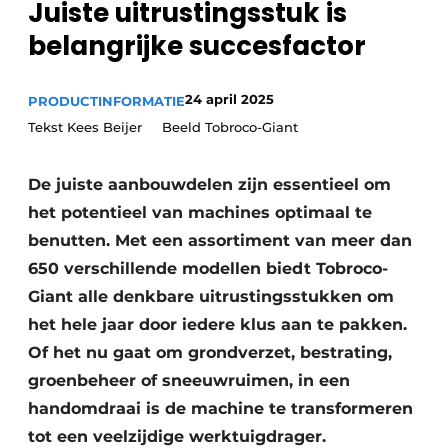
Juiste uitrustingsstuk is
Privacy / Cookie statement
belangrijke succesfactor
Vacature aanmelden
Vacatures
24 april 2025
PRODUCTINFORMATIE
Video’s
Tekst Kees Beijer Beeld Tobroco-Giant
De juiste aanbouwdelen zijn essentieel om
het potentieel van machines optimaal te
benutten. Met een assortiment van meer dan
650 verschillende modellen biedt Tobroco-
Giant alle denkbare uitrustingsstukken om
het hele jaar door iedere klus aan te pakken.
Of het nu gaat om grondverzet, bestrating,
groenbeheer of sneeuwruimen, in een
handomdraai is de machine te transformeren
tot een veelzijdige werktuigdrager.