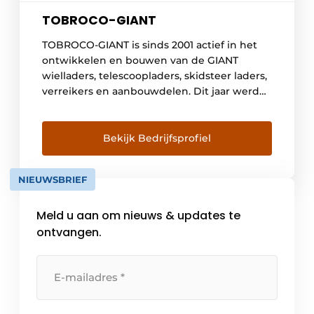
TOBROCO-GIANT
TOBROCO-GIANT is sinds 2001 actief in het
ontwikkelen en bouwen van de GIANT
wielladers, telescoopladers, skidsteer laders,
verreikers en aanbouwdelen. Dit jaar werd
de mijlpaal van 25.000ste machine bereikt
en de komende jaren zal het aantal flink
toenemen. Dit heeft er alles mee te maken
Bekijk Bedrijfsprofiel
dat steeds meer klanten dagelijks de
voordelen van GIANT-machines ervaren […]
NIEUWSBRIEF
Meld u aan om nieuws & updates te
ontvangen.