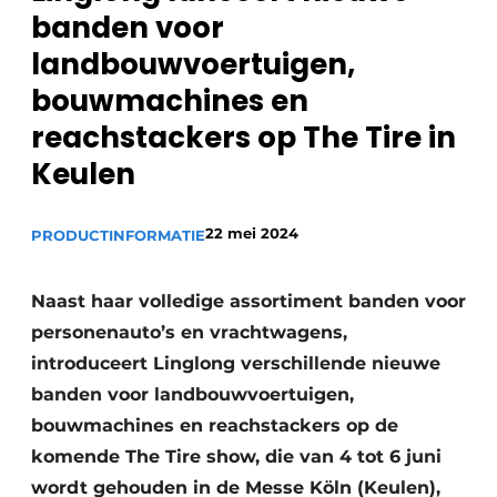
Privacy / Cookie statement
banden voor
Vacature aanmelden
landbouwvoertuigen,
Vacatures
bouwmachines en
Video’s
reachstackers op The Tire in
Keulen
22 mei 2024
PRODUCTINFORMATIE
Naast haar volledige assortiment banden voor
personenauto’s en vrachtwagens,
introduceert Linglong verschillende nieuwe
banden voor landbouwvoertuigen,
bouwmachines en reachstackers op de
komende The Tire show, die van 4 tot 6 juni
wordt gehouden in de Messe Köln (Keulen),