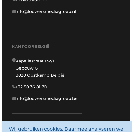
info@louwersmediagroep.nl
KANTOOR BELGIË
Kapellestraat 132/1
Gebouw G
8020 Oostkamp België
+32 50 36 81 70
info@louwersmediagroep.be
Wij gebruiken cookies. Daarmee analyseren we
www.louwersmediagroep.com