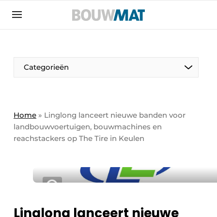
Aanmelden
Algemene voorwaarden
Bedrijven
Aanmelden
Aanmelden FR
Bedankt voor de aanmeldin
Bedankt voor de aan
Categorieën
Bedrijven
Bouwmat | Platform over bouwmaterieel &
bouwmachines
Home
»
Linglong lanceert nieuwe banden voor
Contact
landbouwvoertuigen, bouwmachines en
reachstackers op The Tire in Keulen
Direct contact
Evenement aanmelden
Meest gelezen
Nieuwsbrief
Podcasts
Linglong lanceert nieuwe