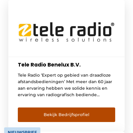
Tele Radio Benelux B.V.
Tele Radio ‘Expert op gebied van draadloze
afstandsbedieningen’ Met meer dan 60 jaar
aan ervaring hebben we solide kennis en
ervaring van radiografisch bediende
systemen voor industriële toepassingen.
Onze universele draadloze systemen zijn te
vinden bij procesbesturing, in de offshore,
Bekijk Bedrijfsprofiel
bij geautomatiseerde toegangssystemen, in
de scheepvaart, bij de bediening van kranen
NIEUWSBRIEF