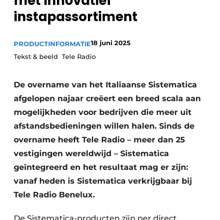
met innovatief
Privacy / Cookie statement
instapassortiment
Vacature aanmelden
Vacatures
18 juni 2025
PRODUCTINFORMATIE
Video’s
Tekst & beeld Tele Radio
De overname van het Italiaanse Sistematica
afgelopen najaar creëert een breed scala aan
mogelijkheden voor bedrijven die meer uit
afstandsbedieningen willen halen. Sinds de
overname heeft Tele Radio – meer dan 25
vestigingen wereldwijd – Sistematica
geïntegreerd en het resultaat mag er zijn:
vanaf heden is Sistematica verkrijgbaar bij
Tele Radio Benelux.
De Sistematica-producten zijn per direct