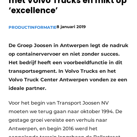
met Volvo Trucks en mikt op
Privacy / Cookie statement
‘excellence’
Vacature aanmelden
Vacatures
8 januari 2019
PRODUCTINFORMATIE
Video’s
De Groep Joosen in Antwerpen legt de nadruk
op containervervoer en niet zonder succes.
Het bedrijf heeft een voorbeeldfunctie in dit
transportsegment. In Volvo Trucks en het
Volvo Truck Center Antwerpen vonden ze een
ideale partner.
Voor het begin van Transport Joosen NV
moeten we terug gaan naar oktober 1994. De
gestage groei vereiste een verhuis naar
Antwerpen, en begin 2016 werd het