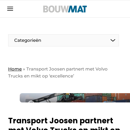
Aanmelden
Algemene voorwaarden
Bedrijven
Aanmelden
Aanmelden FR
Bedankt voor de aanmeldin
Bedankt voor de aan
Categorieën
Bedrijven
Bouwmat | Platform over bouwmaterieel &
bouwmachines
Home
»
Transport Joosen partnert met Volvo
Contact
Trucks en mikt op ‘excellence’
Direct contact
Evenement aanmelden
Meest gelezen
Nieuwsbrief
Transport Joosen partnert
Podcasts