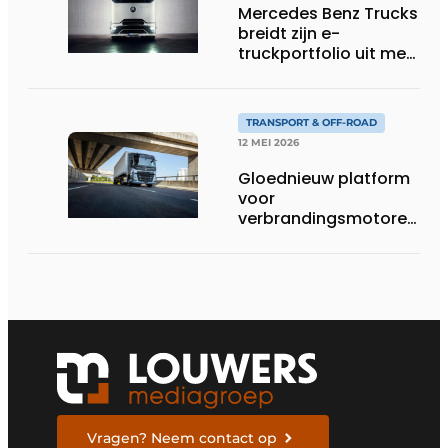
Mercedes Benz Trucks
breidt zijn e-
truckportfolio uit met
nieuwe eActros
Lowliner-variant
TRANSPORT & OFF-ROAD
12 MEI 2026
Gloednieuw platform
voor
verbrandingsmotoren
van Volvo Trucks:
superieur
brandstofverbruik en
geschikt voor een
breed scala aan
alternatieve
brandstoffen
Vragen? Neem contact op