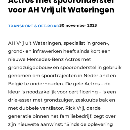
Actros met spooronderstel
Privacy / Cookie statement
voor AH Vrij uit Wateringen
Vacature aanmelden
Vacatures
30 november 2023
TRANSPORT & OFF-ROAD
Video’s
AH Vrij uit Wateringen, specialist in groen-,
grond- en infrawerken heeft sinds kort een
nieuwe Mercedes-Benz Actros met
grondzuigopbouw en spooronderstel in gebruik
genomen om spoortrajecten in Nederland en
België te onderhouden. De gele Actros – de
kleur is noodzakelijk voor certificering – is een
drie-asser met grondzuiger, zeskuubs bak en
met dubbele ventilator. Rick Vrij, derde
generatie binnen het familiebedrijf, zegt over
zijn nieuwste aanwinst: “Sinds de oplevering