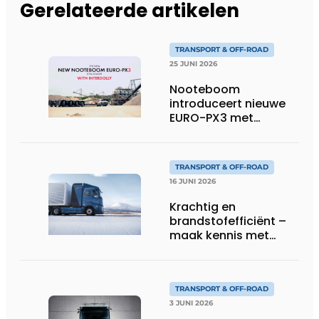
Gerelateerde artikelen
TRANSPORT & OFF-ROAD
25 JUNI 2026
Nooteboom
introduceert nieuwe
EURO-PX3 met
Interdolly: meer
laadvermogen, meer
flexibiliteit in speciaal
TRANSPORT & OFF-ROAD
transport
16 JUNI 2026
Krachtig en
brandstofefficiënt –
maak kennis met
Volvo’s toekomstige
waterstoftruck
TRANSPORT & OFF-ROAD
3 JUNI 2026