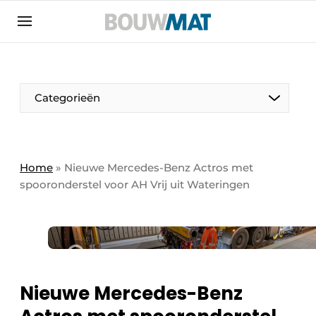
Aanmelden
Algemene voorwaarden
Bedrijven
Aanmelden
Aanmelden FR
Bedankt voor de aanmeldin
Bedankt voor de aan
Categorieën
Bedrijven
Bouwmat | Platform over bouwmaterieel &
bouwmachines
Home
»
Nieuwe Mercedes-Benz Actros met
Contact
spooronderstel voor AH Vrij uit Wateringen
Direct contact
Evenement aanmelden
Meest gelezen
Nieuwsbrief
Nieuwe Mercedes-Benz
Podcasts