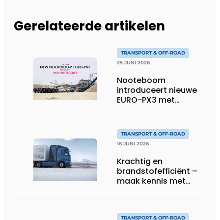
Gerelateerde artikelen
TRANSPORT & OFF-ROAD
25 JUNI 2026
Nooteboom
introduceert nieuwe
EURO-PX3 met
Interdolly: meer
laadvermogen, meer
flexibiliteit in speciaal
TRANSPORT & OFF-ROAD
transport
16 JUNI 2026
Krachtig en
brandstofefficiënt –
maak kennis met
Volvo’s toekomstige
waterstoftruck
TRANSPORT & OFF-ROAD