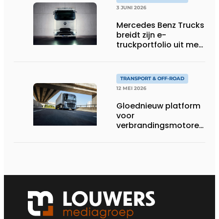
3 JUNI 2026
Mercedes Benz Trucks
breidt zijn e-
truckportfolio uit met
nieuwe eActros
Lowliner-variant
TRANSPORT & OFF-ROAD
12 MEI 2026
Gloednieuw platform
voor
verbrandingsmotoren
van Volvo Trucks:
superieur
brandstofverbruik en
geschikt voor een
breed scala aan
alternatieve
brandstoffen