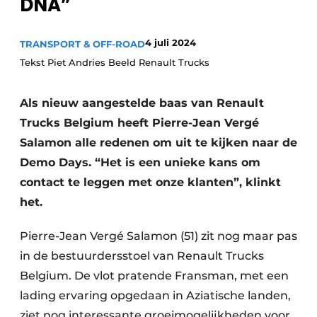
DNA”
Privacy / Cookie statement
Vacature aanmelden
4 juli 2024
TRANSPORT & OFF-ROAD
Vacatures
Tekst Piet Andries Beeld Renault Trucks
Video’s
Als nieuw aangestelde baas van Renault
Trucks Belgium heeft Pierre-Jean Vergé
Salamon alle redenen om uit te kijken naar de
Demo Days. “Het is een unieke kans om
contact te leggen met onze klanten”, klinkt
het.
Pierre-Jean Vergé Salamon (51) zit nog maar pas
in de bestuurdersstoel van Renault Trucks
Belgium. De vlot pratende Fransman, met een
lading ervaring opgedaan in Aziatische landen,
ziet nog interessante groeimogelijkheden voor