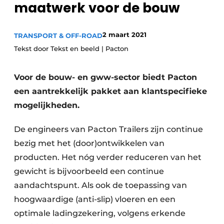
maatwerk voor de bouw
Privacy / Cookie statement
Vacature aanmelden
2 maart 2021
TRANSPORT & OFF-ROAD
Vacatures
Tekst door Tekst en beeld | Pacton
Video’s
Voor de bouw- en gww-sector biedt Pacton
een aantrekkelijk pakket aan klantspecifieke
mogelijkheden.
De engineers van Pacton Trailers zijn continue
bezig met het (door)ontwikkelen van
producten. Het nóg verder reduceren van het
gewicht is bijvoorbeeld een continue
aandachtspunt. Als ook de toepassing van
hoogwaardige (anti-slip) vloeren en een
optimale ladingzekering, volgens erkende