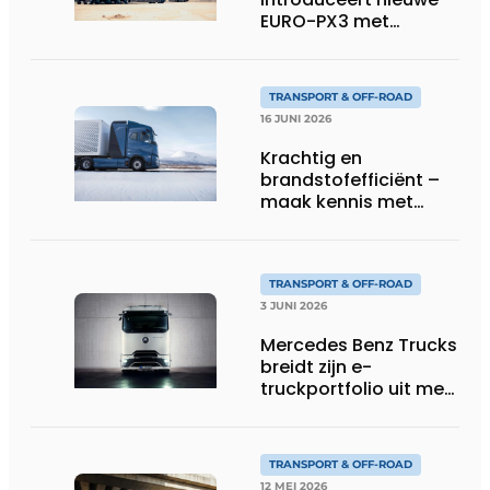
EURO-PX3 met
Interdolly: meer
laadvermogen, meer
flexibiliteit in speciaal
TRANSPORT & OFF-ROAD
transport
16 JUNI 2026
Krachtig en
brandstofefficiënt –
maak kennis met
Volvo’s toekomstige
waterstoftruck
TRANSPORT & OFF-ROAD
3 JUNI 2026
Mercedes Benz Trucks
breidt zijn e-
truckportfolio uit met
nieuwe eActros
Lowliner-variant
TRANSPORT & OFF-ROAD
12 MEI 2026