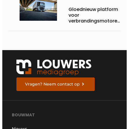
Gloednieuw platform
voor
verbrandingsmotoren
van Volvo Trucks:
superieur
brandstofverbruik en
geschikt voor een
breed scala aan
alternatieve
brandstoffen
Vragen? Neem contact op
BOUWMAT
Nieuws