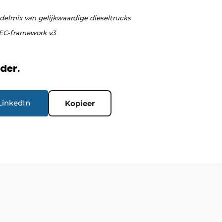
delmix van gelijkwaardige dieseltrucks
LEC‐framework v3
rder.
LinkedIn
Kopieer