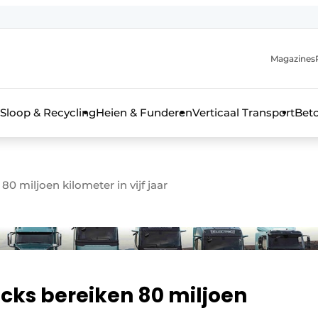
Magazines
r de aanmelding
kt voor de aanmelding FR
Sloop & Recycling
Heien & Funderen
Verticaal Transport
Bet
rieel & bouwmachines
80 miljoen kilometer in vijf jaar
ucks bereiken 80 miljoen