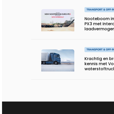
TRANSPORT & OFF-
Nooteboom in
PX3 met Interd
laadvermogen, 
speciaal tran
TRANSPORT & OFF-
Krachtig en b
kennis met Vo
waterstoftruc