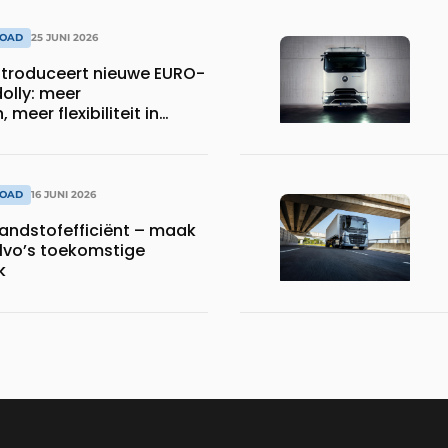
ROAD
25 JUNI 2026
troduceert nieuwe EURO-
olly: meer
meer flexibiliteit in
sport
ROAD
16 JUNI 2026
randstofefficiënt – maak
lvo’s toekomstige
k