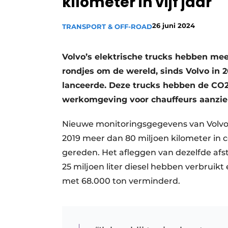
kilometer in vijf jaar
Vacature aanmelden
26 juni 2024
TRANSPORT & OFF-ROAD
Vacatures
Video’s
Volvo’s elektrische trucks hebben mee
rondjes om de wereld, sinds Volvo in 2
lanceerde. Deze trucks hebben de CO2 
werkomgeving voor chauffeurs aanzien
Nieuwe monitoringsgegevens van Volvo’s 
2019 meer dan 80 miljoen kilometer in
gereden. Het afleggen van dezelfde afs
25 miljoen liter diesel hebben verbruikt 
met 68.000 ton verminderd.