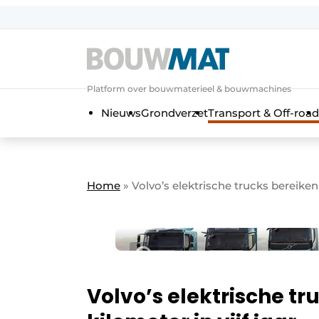
Aanmelden
Algemene voorwaarden
Platform over bouwmaterieel & bouwmachines
Bedrijven
Aanmelden
Aanmelden FR
Bedankt voo
Bedan
Nieuws
Grondverzet
Transport & Off-road
Bedrijven
Bouwmat | Platform over bouwmate
Contact
Home
»
Volvo’s elektrische trucks bereiken 
Direct contact
Evenement aanmelden
Meest gelezen
Nieuwsbrief
Podcasts
Volvo’s elektrische tr
Privacy / Cookie statement