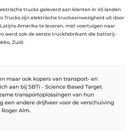
lektrische trucks geleverd aan klanten in 45 landen
vo Trucks zijn elektrische truckaanwezigheid uit door
n Latijns‐Amerika te leveren, met voertuigen naar
lvo werd ook de eerste truckfabrikant die batterij‐
okko, Zuid‐
ven maar ook kopers van transport‐ en
ich aan bij SBTi ‐ Science Based Target
urzame transportoplossingen van hun
og een andere drijfveer voor de verschuiving
t Roger Alm.