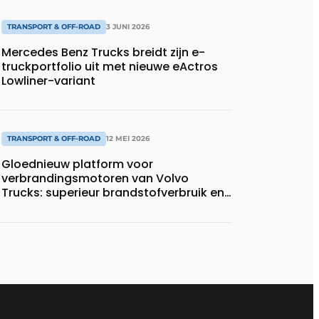
TRANSPORT & OFF-ROAD
3 JUNI 2026
Mercedes Benz Trucks breidt zijn e-
truckportfolio uit met nieuwe eActros
Lowliner-variant
TRANSPORT & OFF-ROAD
12 MEI 2026
Gloednieuw platform voor
verbrandingsmotoren van Volvo
Trucks: superieur brandstofverbruik en
geschikt voor een breed scala aan
alternatieve brandstoffen