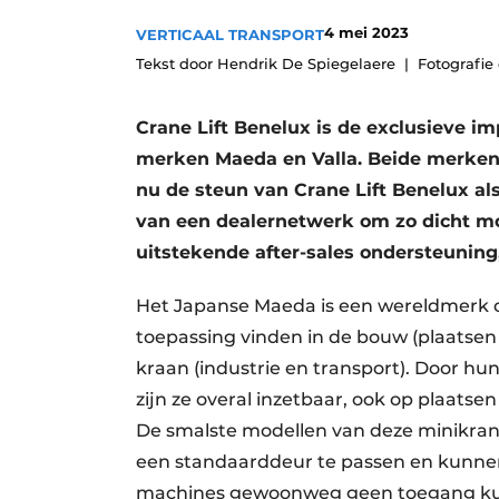
Vacature aanmelden
4 mei 2023
VERTICAAL TRANSPORT
Vacatures
Tekst door Hendrik De Spiegelaere
Fotografie
Video’s
Crane Lift Benelux is de exclusieve i
merken Maeda en Valla. Beide merken z
nu de steun van Crane Lift Benelux als
van een dealernetwerk om zo dicht moge
uitstekende after-sales ondersteuning,
Het Japanse Maeda is een wereldmerk o
toepassing vinden in de bouw (plaatsen
kraan (industrie en transport). Door h
zijn ze overal inzetbaar, ook op plaatse
De smalste modellen van deze minikra
een standaarddeur te passen en kunne
machines gewoonweg geen toegang ku