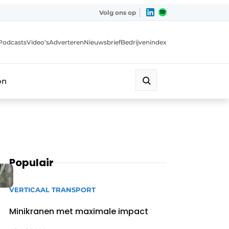
Volg ons op
Podcasts
Video’s
Adverteren
Nieuwsbrief
Bedrijvenindex
on
Populair
VERTICAAL TRANSPORT
Minikranen met maximale impact