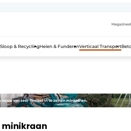
Magazines
r de aanmelding
kt voor de aanmelding FR
Sloop & Recycling
Heien & Funderen
Verticaal Transport
Bet
rieel & bouwmachines
bouw van zeer flexibel in te zetten minkranen.
en minikraan