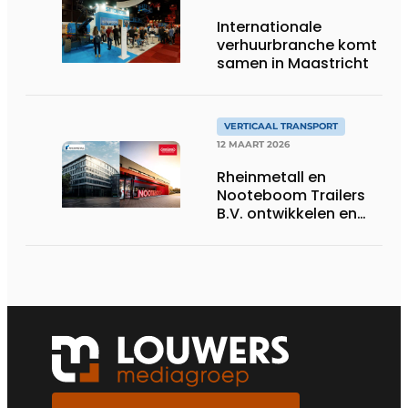
Internationale
verhuurbranche komt
samen in Maastricht
VERTICAAL TRANSPORT
12 MAART 2026
Rheinmetall en
Nooteboom Trailers
B.V. ontwikkelen en
introduceren
gezamenlijk militaire
heavy equipment
trailers