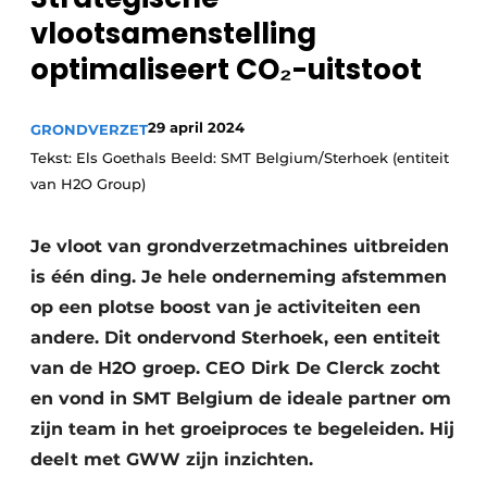
Privacy / Cookie statement
vlootsamenstelling
Vacature aanmelden
optimaliseert CO₂-uitstoot
Vacatures
Video’s
29 april 2024
GRONDVERZET
Tekst: Els Goethals Beeld: SMT Belgium/Sterhoek (entiteit
van H2O Group)
Je vloot van grondverzetmachines uitbreiden
is één ding. Je hele onderneming afstemmen
op een plotse boost van je activiteiten een
andere. Dit ondervond Sterhoek, een entiteit
van de H2O groep. CEO Dirk De Clerck zocht
en vond in SMT Belgium de ideale partner om
zijn team in het groeiproces te begeleiden. Hij
deelt met GWW zijn inzichten.