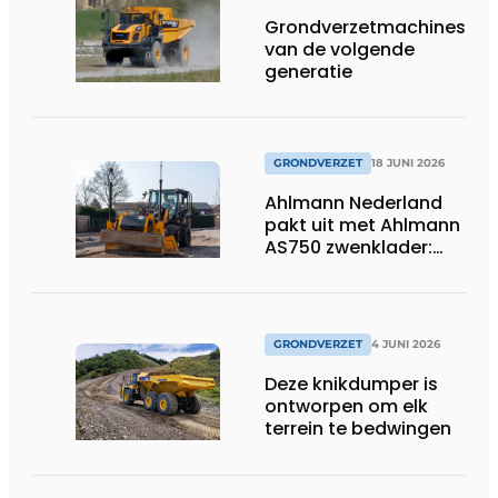
Grondverzetmachines
van de volgende
generatie
GRONDVERZET
18 JUNI 2026
Ahlmann Nederland
pakt uit met Ahlmann
AS750 zwenklader:
kracht en
veelzijdigheid in
combinatie met 3D-
besturing.
GRONDVERZET
4 JUNI 2026
Deze knikdumper is
ontworpen om elk
terrein te bedwingen