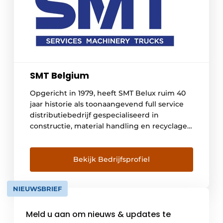
SMT Belgium
Opgericht in 1979, heeft SMT Belux ruim 40
jaar historie als toonaangevend full service
distributiebedrijf gespecialiseerd in
constructie, material handling en recyclage.
SMT voert een selectieve ‘multi-brand’
strategie, gericht op merken die hun sporen
hebben verdiend en marktleider zijn op het
Bekijk Bedrijfsprofiel
gebied van ‘total cost of ownership’,
levensduur, gebruiksvriendelijkheid,
NIEUWSBRIEF
duurzaamheid, comfort en veiligheid. Sterke
merken […]
Meld u aan om nieuws & updates te