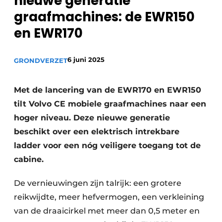
nieuwe generatie
Privacy / Cookie statement
graafmachines: de EWR150
Vacature aanmelden
en EWR170
Vacatures
Video’s
6 juni 2025
GRONDVERZET
Met de lancering van de EWR170 en EWR150
tilt Volvo CE mobiele graafmachines naar een
hoger niveau. Deze nieuwe generatie
beschikt over een elektrisch intrekbare
ladder voor een nóg veiligere toegang tot de
cabine.
De vernieuwingen zijn talrijk: een grotere
reikwijdte, meer hefvermogen, een verkleining
van de draaicirkel met meer dan 0,5 meter en