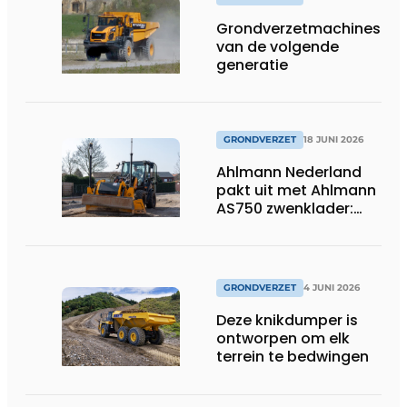
Grondverzetmachines
van de volgende
generatie
GRONDVERZET
18 JUNI 2026
Ahlmann Nederland
pakt uit met Ahlmann
AS750 zwenklader:
kracht en
veelzijdigheid in
combinatie met 3D-
besturing.
GRONDVERZET
4 JUNI 2026
Deze knikdumper is
ontworpen om elk
terrein te bedwingen