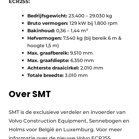
ECR255:
Bedrijfsgewicht:
23.400 – 29.030 kg
Bruto vermogen:
129 kW bij 1.800 rpm
Bakinhoud:
0,36 – 1,44 m³
Hefvermogen:
7.540 kg (bij bereik 6 m &
hoogte 1,5 m)
Max. graafbereik:
9.510 mm
Max. graafdiepte:
6.350 mm
Achterste draaicirkel:
2.010 mm
Totale breedte:
3.010 mm
Over SMT
SMT is de exclusieve verdeler en invoerder van
Volvo Construction Equipment, Sennebogen en
Holms voor België en Luxemburg. Voor meer
informatie over de nieuwe Volvo ECR255