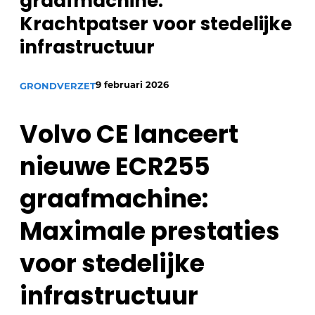
graafmachine:
Privacy / Cookie statement
Krachtpatser voor stedelijke
Vacature aanmelden
infrastructuur
Vacatures
Video’s
9 februari 2026
GRONDVERZET
Volvo CE lanceert
nieuwe ECR255
graafmachine:
Maximale prestaties
voor stedelijke
infrastructuur