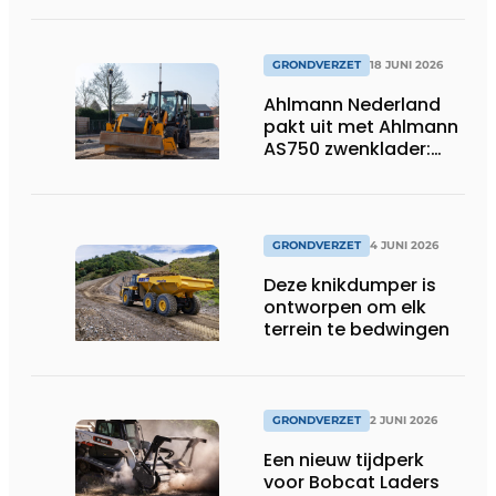
GRONDVERZET
18 JUNI 2026
Ahlmann Nederland
pakt uit met Ahlmann
AS750 zwenklader:
kracht en
veelzijdigheid in
combinatie met 3D-
besturing.
GRONDVERZET
4 JUNI 2026
Deze knikdumper is
ontworpen om elk
terrein te bedwingen
GRONDVERZET
2 JUNI 2026
Een nieuw tijdperk
voor Bobcat Laders