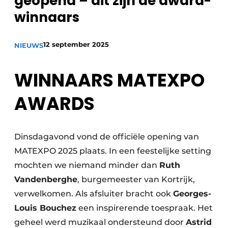
geopend – dit zijn de award-
Privacy / Cookie statement
winnaars
Vacature aanmelden
Vacatures
12 september 2025
NIEUWS
Video’s
WINNAARS MATEXPO
AWARDS
Dinsdagavond vond de officiële opening van
MATEXPO 2025 plaats. In een feestelijke setting
mochten we niemand minder dan
Ruth
Vandenberghe
, burgemeester van Kortrijk,
verwelkomen. Als afsluiter bracht ook
Georges-
Louis Bouchez
een inspirerende toespraak. Het
geheel werd muzikaal ondersteund door
Astrid