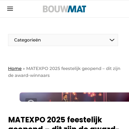
Aanmelden
Algemene voorwaarden
Bedrijven
Aanmelden
Aanmelden FR
Bedankt voor de aanmeldin
Bedankt voor de aan
Categorieën
Bedrijven
Bouwmat | Platform over bouwmaterieel &
bouwmachines
Home
»
MATEXPO 2025 feestelijk geopend – dit zijn
Contact
de award-winnaars
Direct contact
Evenement aanmelden
Meest gelezen
Nieuwsbrief
MATEXPO 2025 feestelijk
Podcasts