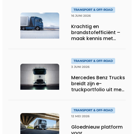
laadvermogen, meer
flexibiliteit in speciaal
TRANSPORT & OFF-ROAD
transport
16 JUNI 2026
Krachtig en
brandstofefficiënt –
maak kennis met
Volvo’s toekomstige
waterstoftruck
TRANSPORT & OFF-ROAD
3 JUNI 2026
Mercedes Benz Trucks
breidt zijn e-
truckportfolio uit met
nieuwe eActros
Lowliner-variant
TRANSPORT & OFF-ROAD
12 MEI 2026
Gloednieuw platform
voor