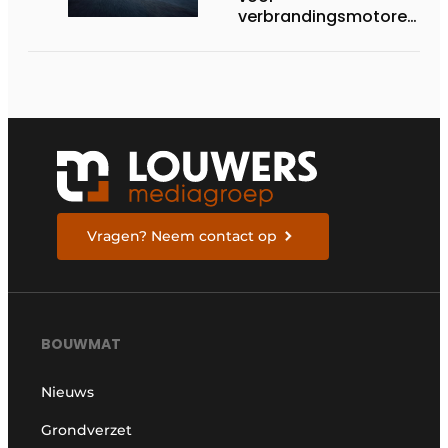
verbrandingsmotoren
van Volvo Trucks:
superieur
brandstofverbruik en
geschikt voor een
breed scala aan
alternatieve
brandstoffen
Vragen? Neem contact op
BOUWMAT
Nieuws
Grondverzet