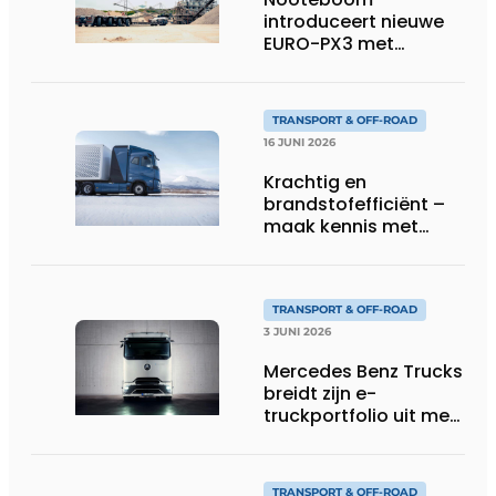
introduceert nieuwe
EURO-PX3 met
Interdolly: meer
laadvermogen, meer
flexibiliteit in speciaal
TRANSPORT & OFF-ROAD
transport
16 JUNI 2026
Krachtig en
brandstofefficiënt –
maak kennis met
Volvo’s toekomstige
waterstoftruck
TRANSPORT & OFF-ROAD
3 JUNI 2026
Mercedes Benz Trucks
breidt zijn e-
truckportfolio uit met
nieuwe eActros
Lowliner-variant
TRANSPORT & OFF-ROAD