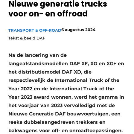
Nieuwe generatie trucks
Privacy / Cookie statement
voor on- en offroad
Vacature aanmelden
Vacatures
6 augustus 2024
TRANSPORT & OFF-ROAD
Video’s
Tekst & beeld DAF
Na de lancering van de
langeafstandsmodellen DAF XF, XG en XG+ en
het distributiemodel DAF XD, die
respectievelijk de International Truck of the
Year 2022 en de International Truck of the
Year 2023 award wonnen, werd het gamma in
het voorjaar van 2023 vervolledigd met de
Nieuwe Generatie DAF bouwvoertuigen, een
reeks dubbelaangedreven trekkers en
bakwagens voor off- en onroadtoepassingen.