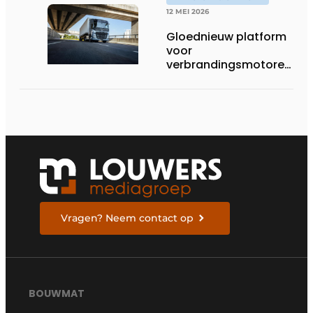
12 MEI 2026
Gloednieuw platform
voor
verbrandingsmotoren
van Volvo Trucks:
superieur
brandstofverbruik en
geschikt voor een
breed scala aan
alternatieve
brandstoffen
Vragen? Neem contact op
BOUWMAT