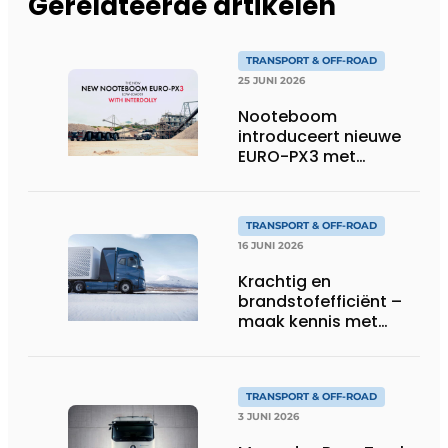
Gerelateerde artikelen
TRANSPORT & OFF-ROAD
25 JUNI 2026
Nooteboom
introduceert nieuwe
EURO-PX3 met
Interdolly: meer
laadvermogen, meer
flexibiliteit in speciaal
TRANSPORT & OFF-ROAD
transport
16 JUNI 2026
Krachtig en
brandstofefficiënt –
maak kennis met
Volvo’s toekomstige
waterstoftruck
TRANSPORT & OFF-ROAD
3 JUNI 2026