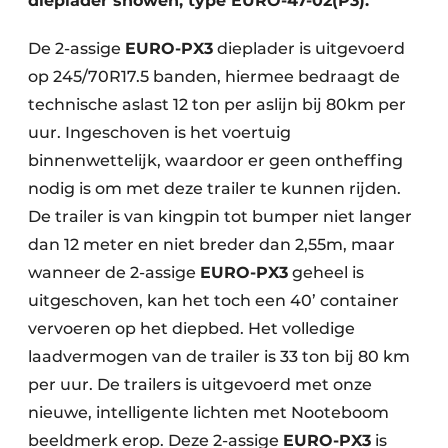
dieplader showen, type EURO-47-02(P3).
De 2-assige
EURO-PX3
dieplader is uitgevoerd
op 245/70R17.5 banden, hiermee bedraagt de
technische aslast 12 ton per aslijn bij 80km per
uur. Ingeschoven is het voertuig
binnenwettelijk, waardoor er geen ontheffing
nodig is om met deze trailer te kunnen rijden.
De trailer is van kingpin tot bumper niet langer
dan 12 meter en niet breder dan 2,55m, maar
wanneer de 2-assige
EURO-PX3
geheel is
uitgeschoven, kan het toch een 40’ container
vervoeren op het diepbed. Het volledige
laadvermogen van de trailer is 33 ton bij 80 km
per uur. De trailers is uitgevoerd met onze
nieuwe, intelligente lichten met Nooteboom
beeldmerk erop. Deze 2-assige
EURO-PX3
is