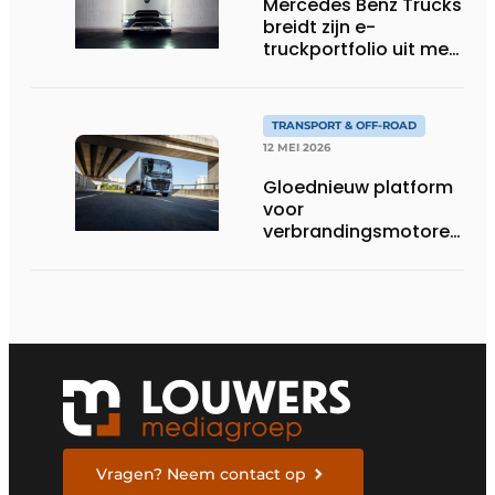
Mercedes Benz Trucks
breidt zijn e-
truckportfolio uit met
nieuwe eActros
Lowliner-variant
TRANSPORT & OFF-ROAD
12 MEI 2026
Gloednieuw platform
voor
verbrandingsmotoren
van Volvo Trucks:
superieur
brandstofverbruik en
geschikt voor een
breed scala aan
alternatieve
brandstoffen
Vragen? Neem contact op