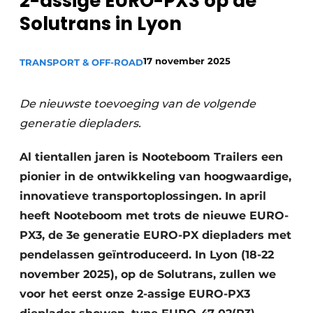
2-assige EURO-PX3 op de
Privacy / Cookie statement
Solutrans in Lyon
Vacature aanmelden
Vacatures
17 november 2025
TRANSPORT & OFF-ROAD
Video’s
De nieuwste toevoeging van de volgende
generatie diepladers.
Al tientallen jaren is Nooteboom Trailers een
pionier in de ontwikkeling van hoogwaardige,
innovatieve transportoplossingen. In april
heeft Nooteboom met trots de nieuwe EURO-
PX3, de 3e generatie EURO-PX diepladers met
pendelassen geïntroduceerd. In Lyon (18-22
november 2025), op de Solutrans, zullen we
voor het eerst onze 2-assige EURO-PX3