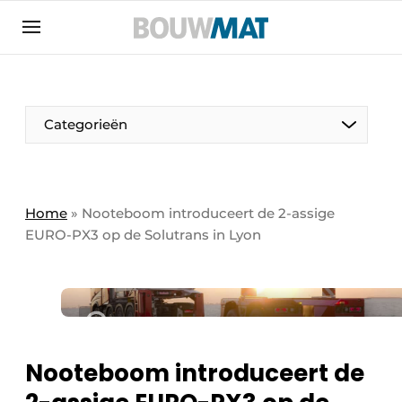
Aanmelden
Algemene voorwaarden
Bedrijven
Aanmelden
Aanmelden FR
Bedankt voor de aanmeldin
Bedankt voor de aan
Categorieën
Bedrijven
Bouwmat | Platform over bouwmaterieel &
bouwmachines
Home
»
Nooteboom introduceert de 2-assige
Contact
EURO-PX3 op de Solutrans in Lyon
Direct contact
Evenement aanmelden
Meest gelezen
Nieuwsbrief
Nooteboom introduceert de
Podcasts