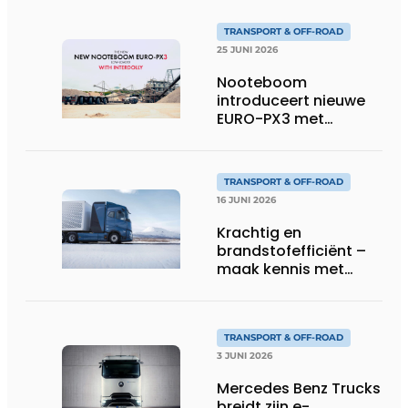
TRANSPORT & OFF-ROAD
25 JUNI 2026
Nooteboom
introduceert nieuwe
EURO-PX3 met
Interdolly: meer
laadvermogen, meer
flexibiliteit in speciaal
TRANSPORT & OFF-ROAD
transport
16 JUNI 2026
Krachtig en
brandstofefficiënt –
maak kennis met
Volvo’s toekomstige
waterstoftruck
TRANSPORT & OFF-ROAD
3 JUNI 2026
Mercedes Benz Trucks
breidt zijn e-