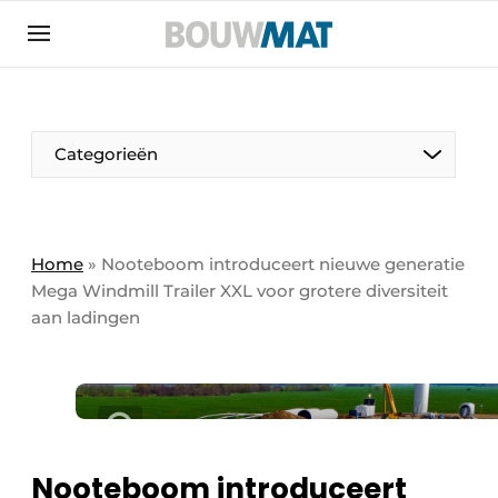
Aanmelden
Algemene voorwaarden
Bedrijven
Aanmelden
Aanmelden FR
Bedankt voor de aanmeldin
Bedankt voor de aan
Categorieën
Bedrijven
Bouwmat | Platform over bouwmaterieel &
bouwmachines
Home
»
Nooteboom introduceert nieuwe generatie
Contact
Mega Windmill Trailer XXL voor grotere diversiteit
aan ladingen
Direct contact
Evenement aanmelden
Meest gelezen
Nieuwsbrief
Podcasts
Nooteboom introduceert