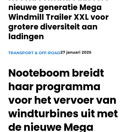
Privacy / Cookie statement
nieuwe generatie Mega
Vacature aanmelden
Windmill Trailer XXL voor
Vacatures
grotere diversiteit aan
Video’s
ladingen
27 januari 2025
TRANSPORT & OFF-ROAD
Nooteboom breidt
haar programma
voor het vervoer van
windturbines uit met
de nieuwe Mega