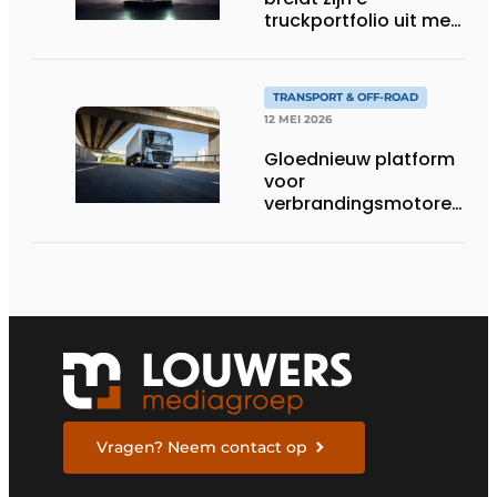
truckportfolio uit met
nieuwe eActros
Lowliner-variant
TRANSPORT & OFF-ROAD
12 MEI 2026
Gloednieuw platform
voor
verbrandingsmotoren
van Volvo Trucks:
superieur
brandstofverbruik en
geschikt voor een
breed scala aan
alternatieve
brandstoffen
Vragen? Neem contact op