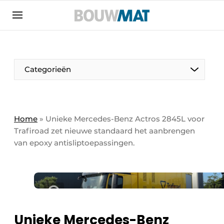
Aanmelden
Algemene voorwaarden
Bedrijven
Aanmelden
Aanmelden FR
Bedankt voor de aanmeldin
Bedankt voor de aan
Categorieën
Bedrijven
Bouwmat | Platform over bouwmaterieel &
bouwmachines
Home
»
Unieke Mercedes-Benz Actros 2845L voor
Contact
Trafiroad zet nieuwe standaard het aanbrengen
van epoxy antisliptoepassingen.
Direct contact
Evenement aanmelden
Meest gelezen
Nieuwsbrief
Podcasts
Unieke Mercedes-Benz