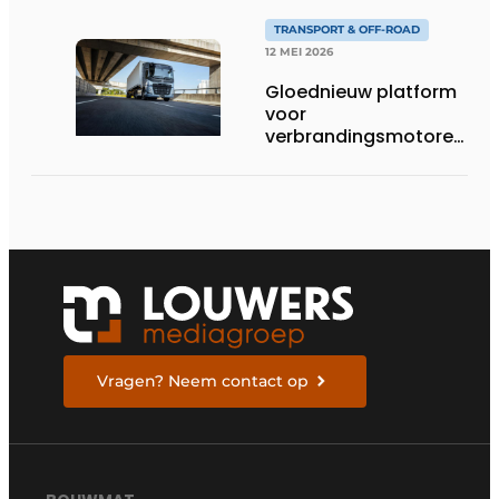
TRANSPORT & OFF-ROAD
12 MEI 2026
Gloednieuw platform
voor
verbrandingsmotoren
van Volvo Trucks:
superieur
brandstofverbruik en
geschikt voor een
breed scala aan
alternatieve
brandstoffen
Vragen? Neem contact op