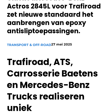
Privacy / Cookie statement
Actros 2845L voor Trafiroad
Vacature aanmelden
zet nieuwe standaard het
Vacatures
aanbrengen van epoxy
Video’s
antisliptoepassingen.
27 mei 2025
TRANSPORT & OFF-ROAD
Trafiroad, ATS,
Carrosserie Baetens
en Mercedes-Benz
Trucks realiseren
uniek