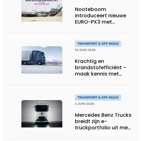
Nooteboom
introduceert nieuwe
EURO-PX3 met
Interdolly: meer
laadvermogen, meer
flexibiliteit in speciaal
TRANSPORT & OFF-ROAD
transport
16 JUNI 2026
Krachtig en
brandstofefficiënt –
maak kennis met
Volvo’s toekomstige
waterstoftruck
TRANSPORT & OFF-ROAD
3 JUNI 2026
Mercedes Benz Trucks
breidt zijn e-
truckportfolio uit met
nieuwe eActros
Lowliner-variant