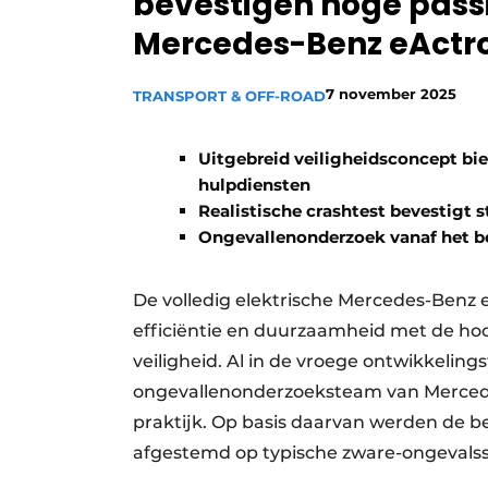
bevestigen hoge passi
Vacature aanmelden
Mercedes-Benz eActr
Vacatures
7 november 2025
TRANSPORT & OFF-ROAD
Video’s
Uitgebreid veiligheidsconcept bi
hulpdiensten
Realistische crashtest bevestigt st
Ongevallenonderzoek vanaf het be
De volledig elektrische Mercedes-Benz
efficiëntie en duurzaamheid met de hoo
veiligheid. Al in de vroege ontwikkeling
ongevallenonderzoeksteam van Mercede
praktijk. Op basis daarvan werden de 
afgestemd op typische zware-ongevalss