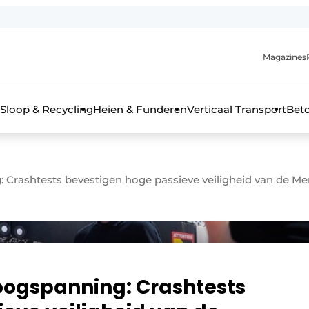
Magazines
r de aanmelding
kt voor de aanmelding FR
Sloop & Recycling
Heien & Funderen
Verticaal Transport
Bet
rieel & bouwmachines
 Crashtests bevestigen hoge passieve veiligheid van de M
oogspanning: Crashtests