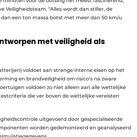
rie minuten voor de botsing het meest fascinerend,”
e Veiligheidsteam. “Alles wordt dan stiller, de
er dan een ton massa botst met meer dan 50 km/u
tworpen met veiligheid als
terijen) voldoet aan strenge interne eisen op het
erming en brandveiligheid om risico’s na zware
ertuigen voldoen zo niet alleen aan alle wettelijke
tcriteria die ver boven de wettelijke vereisten
iligheidscontrole uitgevoerd door gespecialiseerde
componenten worden gedemonteerd en geanalyseerd
 simulatiegegevens.