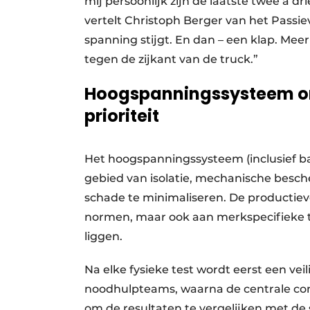
mij persoonlijk zijn de laatste twee à d
vertelt Christoph Berger van het Passiev
spanning stijgt. En dan – een klap. Me
tegen de zijkant van de truck.”
Hoogspanningssysteem on
prioriteit
Het hoogspanningssysteem (inclusief bat
gebied van isolatie, mechanische besch
schade te minimaliseren. De productievo
normen, maar ook aan merkspecifieke tes
liggen.
Na elke fysieke test wordt eerst een ve
noodhulpteams, waarna de centrale 
om de resultaten te vergelijken met de