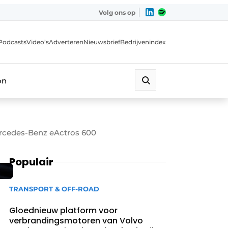
Volg ons op
Podcasts
Video’s
Adverteren
Nieuwsbrief
Bedrijvenindex
on
ercedes-Benz eActros 600
Populair
TRANSPORT & OFF-ROAD
Gloednieuw platform voor
verbrandingsmotoren van Volvo