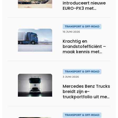
introduceert nieuwe
EURO-PX3 met
Interdolly: meer
laadvermogen, meer
flexibiliteit in speciaal
TRANSPORT & OFF-ROAD
transport
16 JUNI 2026
Krachtig en
brandstofefficiënt –
maak kennis met
Volvo’s toekomstige
waterstoftruck
TRANSPORT & OFF-ROAD
3 JUNI 2026
Mercedes Benz Trucks
breidt zijn e-
truckportfolio uit met
nieuwe eActros
Lowliner-variant
TRANSPORT & OFF-ROAD