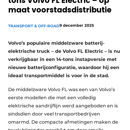
tons Volvo FL Electric – op
Privacy / Cookie statement
maat voorstadsdistributie
Vacature aanmelden
Vacatures
9 december 2025
TRANSPORT & OFF-ROAD
Video’s
Volvo’s populaire middelzware batterij-
elektrische truck – de Volvo FL Electric – is nu
verkrijgbaar in een 14-tons instapversie met
nieuwe batterijconfiguratie, waardoor hij een
ideaal transportmiddel is voor in de stad.
De middelzware Volvo FL was een van Volvo’s
eerste modellen die met een volledig
elektrische aandrijflijn werd aangeboden en is
sindsdien door veel transportbedrijven
omarmd. De compacte afmetingen maken de