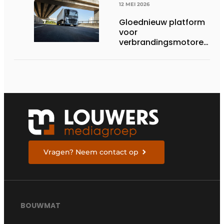
12 MEI 2026
Gloednieuw platform
voor
verbrandingsmotoren
van Volvo Trucks:
superieur
brandstofverbruik en
geschikt voor een
breed scala aan
alternatieve
brandstoffen
Vragen? Neem contact op
BOUWMAT