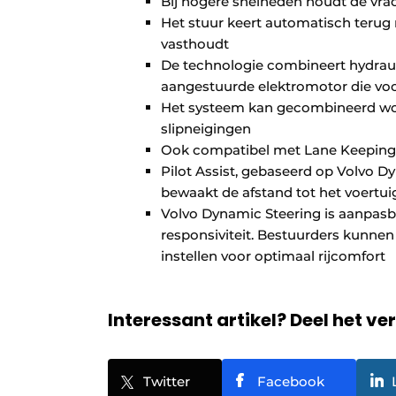
Bij hogere snelheden houdt de vrac
Het stuur keert automatisch terug 
vasthoudt
De technologie combineert hydraul
aangestuurde elektromotor die voo
Het systeem kan gecombineerd word
slipneigingen
Ook compatibel met Lane Keeping A
Pilot Assist, gebaseerd op Volvo D
bewaakt de afstand tot het voertui
Volvo Dynamic Steering is aanpasb
responsiviteit. Bestuurders kunnen 
instellen voor optimaal rijcomfort
Interessant artikel? Deel het ve
Twitter
Facebook