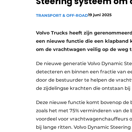
Steering systeem om d
Vacature aanmelden
19 juni 2025
TRANSPORT & OFF-ROAD
Vacatures
Video’s
Volvo Trucks heeft zijn gerenommeer
een nieuwe functie die een klapband 
om de vrachtwagen veilig op de weg 
De nieuwe generatie Volvo Dynamic Ste
detecteren en binnen een fractie van 
door de bestuurder te helpen de vrach
de zijdelingse krachten die ontstaan bi
Deze nieuwe functie komt bovenop de b
zoals het met 75% verminderen van de b
voordeel voor vrachtwagenchauffeurs om
bij lange ritten. Volvo Dynamic Steering