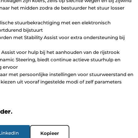
htwagen zijn koers, zelfs op slechte wegen en bij zijwind
naar het midden zodra de bestuurder het stuur losser
ische stuurbekrachtiging met een elektronisch
rtdurend bijstuurt
en met Stability Assist voor extra ondersteuning bij
ssist voor hulp bij het aanhouden van de rijstrook
ynamic Steering, biedt continue actieve stuurhulp en
g ervoor
aar met persoonlijke instellingen voor stuurweerstand en
kiezen uit vooraf ingestelde modi of zelf parameters
rder.
LinkedIn
Kopieer