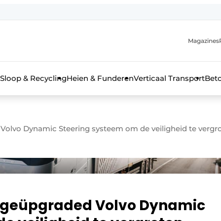
Magazines
r de aanmelding
kt voor de aanmelding FR
Sloop & Recycling
Heien & Funderen
Verticaal Transport
Bet
rieel & bouwmachines
Volvo Dynamic Steering systeem om de veiligheid te vergr
t geüpgraded Volvo Dynamic