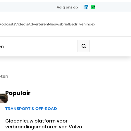
Volg ons op
Podcasts
Video’s
Adverteren
Nieuwsbrief
Bedrijvenindex
on
oten
Populair
TRANSPORT & OFF-ROAD
Gloednieuw platform voor
verbrandingsmotoren van Volvo