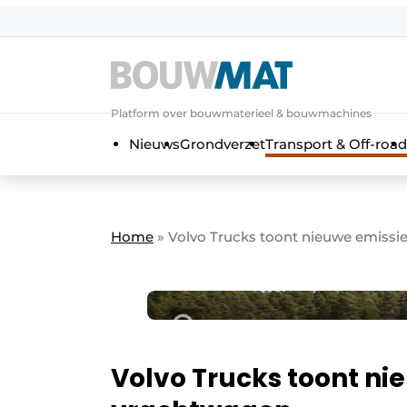
Aanmelden
Algemene voorwaarden
Platform over bouwmaterieel & bouwmachines
Bedrijven
Aanmelden
Aanmelden FR
Bedankt voo
Bedan
Nieuws
Grondverzet
Transport & Off-road
Bedrijven
Bouwmat | Platform over bouwmate
Contact
Home
»
Volvo Trucks toont nieuwe emissie
Direct contact
Evenement aanmelden
Meest gelezen
Nieuwsbrief
Podcasts
Volvo Trucks toont ni
Privacy / Cookie statement